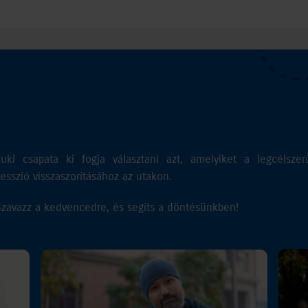
i csapata ki fogja választani azt, amelyiket a legcélszerű
resszió visszaszorításához az utakon.
 Szavazz a kedvencedre, és segíts a döntésünkben!