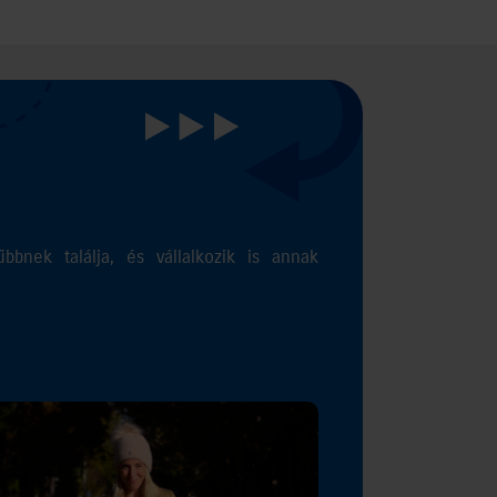
bbnek találja, és vállalkozik is annak