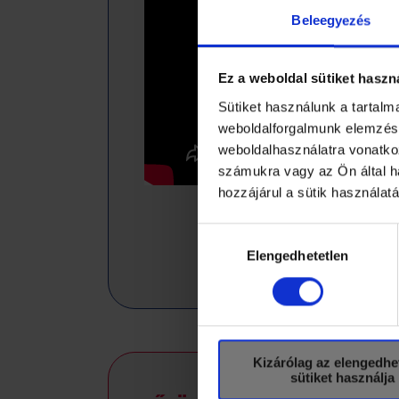
Beleegyezés
Ez a weboldal sütiket haszn
Sütiket használunk a tartal
weboldalforgalmunk elemzésé
weboldalhasználatra vonatko
számukra vagy az Ön által ha
hozzájárul a sütik használat
Hozzájárulás
kiválasztása
Elengedhetetlen
Kizárólag az elengedhe
sütiket használja