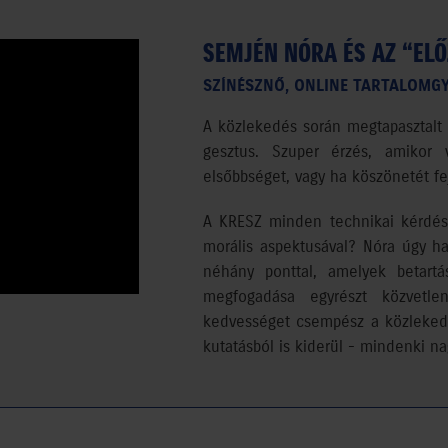
SEMJÉN NÓRA ÉS AZ “EL
SZÍNÉSZNŐ, ONLINE TARTALOMG
A közlekedés során megtapasztalt 
gesztus. Szuper érzés, amikor 
elsőbbséget, vagy ha köszönetét fe
A KRESZ minden technikai kérdés
morális aspektusával? Nóra úgy hat
néhány ponttal, amelyek betartá
megfogadása egyrészt közvetle
kedvességet csempész a közleked
kutatásból is kiderül - mindenki na