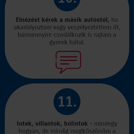
Elnézést kérek a másik autóstól,
ha
akadályoztam vagy veszélyeztettem őt,
bármennyire csodálkozik is rajtam a
gyerek hátul.
11.
Intek, villantok, bólintok
- mindegy
hogyan, de mindig megköszönöm a