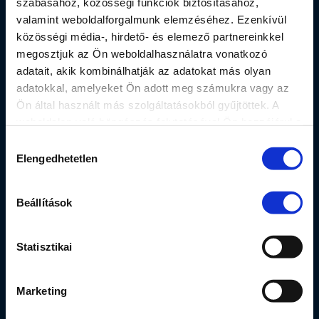
szabásához, közösségi funkciók biztosításához,
valamint weboldalforgalmunk elemzéséhez. Ezenkívül
közösségi média-, hirdető- és elemező partnereinkkel
megosztjuk az Ön weboldalhasználatra vonatkozó
adatait, akik kombinálhatják az adatokat más olyan
adatokkal, amelyeket Ön adott meg számukra vagy az
Ön által használt más szolgáltatásokból gyűjtöttek. A
8.
weboldalon való böngészés folytatásával Ön hozzájárul a
sütik használatához. További
Hozzájárulás
információ: https://www.suzuki.hu/corporate/hu/tartalom/ad
Elengedhetetlen
kiválasztása
Nem születtem KRESZ-oktatónak,
ezért
nem is játszom el, hogy KRESZ-oktató
Beállítások
vagyok (ha csak nem vagyok tényleg
KRESZ-oktató).
Statisztikai
Marketing