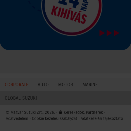
CORPORATE
AUTO
MOTOR
MARINE
GLOBAL SUZUKI
© Magyar Suzuki Zrt., 2026. ·
Kereskedők, Partnerek
·
Adatvédelem
·
Cookie kezelési szabályzat
·
Adatkezelési tájékoztató