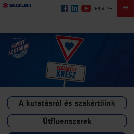
ENGLISH
100 ÉVES A SUZUKI
GYÁRLÁTOGATÁS
KARRIER
ÜGYFÉLSZOLGÁLAT
VIDEÓTÁR
GALÉRIA
A kutatásról és szakértőink
SKE
Útfluenszerek
GINOP-2.2.1-15-2016-00015