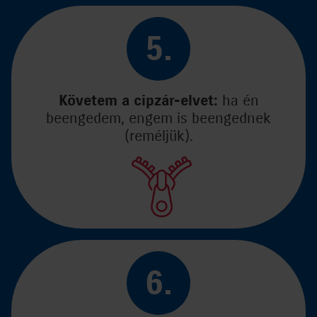
5.
Követem a cipzár-elvet:
ha én
beengedem, engem is beengednek
(reméljük).
6.