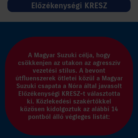
Előzékenységi KRESZ
HÍREK
VÁLLALAT
SAJTÓSZOBA
A Magyar Suzuki célja, hogy
35 ÉV
csökkenjen az utakon az agresszív
vezetési stílus. A bevont
EGYÜTT AZ UTAKON
útfluenszerek ötletei közül a Magyar
Suzuki csapata a Nóra által javasolt
Előzékenységi KRESZ-t választotta
CORPORATE
ki. Közlekedési szakértőkkel
közösen kidolgoztuk az alábbi 14
AUTO
pontból álló végleges listát:
MOTOR
MARINE