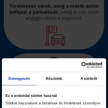
Türelmesen várok, amíg a másik autós
befejezi a parkolását:
addig is van időm
végiggondolni a napomat.
7.
Beleegyezés
Részletek
A sütikről
Dugóban is teret adok a keresztutcából
érkezőknek,
ők is ugyanannyira sietnek,
Ez a weboldal sütiket használ
mint én. Sőt, lehet, hogy még nálam is
jobban.
Sütiket használunk a tartalmak és hirdetések személyre