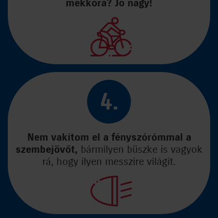
mekkora? Jó nagy!
4.
Nem vakítom el a fényszórómmal a
szembejövőt,
bármilyen büszke is vagyok
rá, hogy ilyen messzire világít.