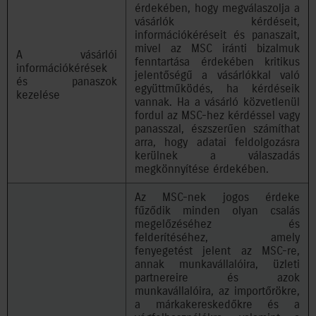
érdekében, hogy megválaszolja a
vásárlók kérdéseit,
információkéréseit és panaszait,
mivel az MSC iránti bizalmuk
A vásárlói
fenntartása érdekében kritikus
információkérések
jelentőségű a vásárlókkal való
és panaszok
együttműködés, ha kérdéseik
kezelése
vannak. Ha a vásárló közvetlenül
fordul az MSC-hez kérdéssel vagy
panasszal, észszerűen számíthat
arra, hogy adatai feldolgozásra
kerülnek a válaszadás
megkönnyítése érdekében.
Az MSC-nek jogos érdeke
fűződik minden olyan csalás
megelőzéséhez és
felderítéséhez, amely
fenyegetést jelent az MSC-re,
annak munkavállalóira, üzleti
partnereire és azok
munkavállalóira, az importőrökre,
a márkakereskedőkre és a