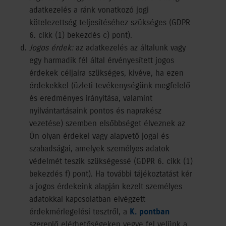
adatkezelés a ránk vonatkozó jogi
kötelezettség teljesítéséhez szükséges (GDPR
6. cikk (1) bekezdés c) pont).
Jogos érdek:
az adatkezelés az általunk vagy
egy harmadik fél által érvényesített jogos
érdekek céljaira szükséges, kivéve, ha ezen
érdekekkel (üzleti tevékenységünk megfelelő
és eredményes irányítása, valamint
nyilvántartásaink pontos és naprakész
vezetése) szemben elsőbbséget élveznek az
Ön olyan érdekei vagy alapvető jogai és
szabadságai, amelyek személyes adatok
védelmét teszik szükségessé (GDPR 6. cikk (1)
bekezdés f) pont). Ha további tájékoztatást kér
a jogos érdekeink alapján kezelt személyes
adatokkal kapcsolatban elvégzett
érdekmérlegelési tesztről, a
K. pontban
szereplő elérhetőségeken vegye fel velünk a