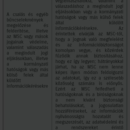
végfelhasználókra, valamint a
válaszadáshoz a megindult jogi
eljárásokban vagy a kormányzati
A csalás és egyéb
hatóságok vagy más külső felek
bűncselekmények
által küldött
megelőzése és
információkérésekre. Az
felderítése, illetve
érintettek elvárják az MSC-től,
az MSC vagy mások
hogy a jognak való megfelelést
jogainak védelme,
és az információbiztonságot
valamint válaszadás
komolyan vegye, és közérdek
a megindult jogi
fűződik annak biztosításához,
eljárásokban, illetve
hogy ez így legyen; hátrányokkal
a kormányzati
járhat, ha az MSC nem lenne
hatóságok vagy más
képes ilyen módon feldolgozni
külső felek által
az adatokat, így ez a szélesebb
küldött
közösség számára is előnyös.
információkérésekre
Ezért az MSC felfedheti a
hatóságoknak és a bíróságoknak
a nem kívánt biztonsági
behatolásokat, a jogosulatlan
hozzáféréseket, az információk
nyilvánosságra hozatalát és
megszerzését, az adatvédelmi és
a rendszereket érintő