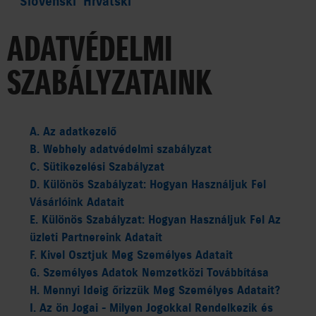
Slovenski
Hrvatski
HÍREK
ADATVÉDELMI
VÁLLALAT
SZABÁLYZATAINK
SAJTÓSZOBA
A. Az adatkezelő
35 ÉV
B. Webhely adatvédelmi szabályzat
C. Sütikezelési Szabályzat
EGYÜTT AZ UTAKON
D. Különös Szabályzat: Hogyan Használjuk Fel
Vásárlóink Adatait
CORPORATE
E. Különös Szabályzat: Hogyan Használjuk Fel Az
üzleti Partnereink Adatait
AUTO
F. Kivel Osztjuk Meg Személyes Adatait
G. Személyes Adatok Nemzetközi Továbbítása
MOTOR
H. Mennyi Ideig őrizzük Meg Személyes Adatait?
MARINE
I. Az ön Jogai - Milyen Jogokkal Rendelkezik és