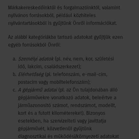
Márkakereskedőinktől és forgalmazóinktól, valamint
nyilvános forrásokból, például közhiteles
nyilvántartásokból is gyűjtünk Önről információkat.
Az alábbi kategóriákba tartozó adatokat gyűjtjük ezen
egyéb forrásokból Önről:
Személyi adatok
(pl. név, nem, kor, születési
idő, lakcím, családszerkezet);
Elérhetőség
(pl. telefonszám, e-mail-cím,
postacím vagy mobiltelefonszám);
A gépjármű adatai
(pl. az Ön tulajdonában álló
gépjárművekre vonatkozó adatok, beleértve a
járműazonosító számot, rendszámot, modellt,
kort és a futott kilométereket). Bizonyos
esetekben, ha szervizelteti vagy javíttatja
gépjárművét, közvetlenül gyűjtünk
diagnosztikai és működési/környezeti adatokat