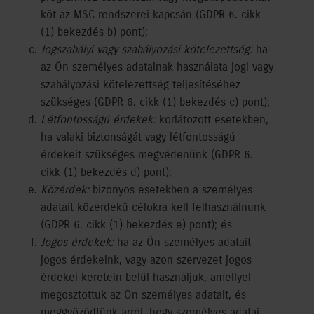
köt az MSC rendszerei kapcsán (GDPR 6. cikk
(1) bekezdés b) pont);
Jogszabályi vagy szabályozási kötelezettség:
ha
az Ön személyes adatainak használata jogi vagy
szabályozási kötelezettség teljesítéséhez
szükséges (GDPR 6. cikk (1) bekezdés c) pont);
Létfontosságú érdekek:
korlátozott esetekben,
ha valaki biztonságát vagy létfontosságú
érdekeit szükséges megvédenünk (GDPR 6.
cikk (1) bekezdés d) pont);
Közérdek:
bizonyos esetekben a személyes
adatait közérdekű célokra kell felhasználnunk
(GDPR 6. cikk (1) bekezdés e) pont); és
Jogos érdekek:
ha az Ön személyes adatait
jogos érdekeink, vagy azon szervezet jogos
érdekei keretein belül használjuk, amellyel
megosztottuk az Ön személyes adatait, és
meggyőződtünk arról, hogy személyes adatai