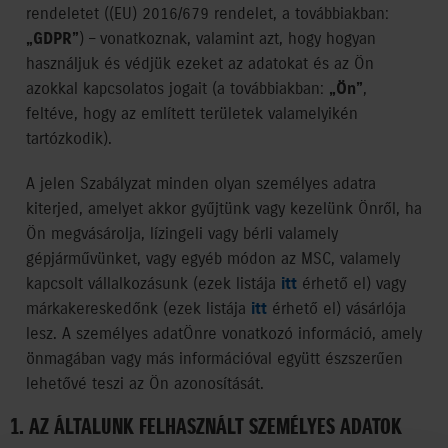
rendeletet ((EU) 2016/679 rendelet, a továbbiakban:
„GDPR”
) – vonatkoznak, valamint azt, hogy hogyan
használjuk és védjük ezeket az adatokat és az Ön
azokkal kapcsolatos jogait (a továbbiakban:
„Ön”
,
feltéve, hogy az említett területek valamelyikén
tartózkodik).
A jelen Szabályzat minden olyan személyes adatra
kiterjed, amelyet akkor gyűjtünk vagy kezelünk Önről, ha
Ön megvásárolja, lízingeli vagy bérli valamely
gépjárművünket, vagy egyéb módon az MSC, valamely
kapcsolt vállalkozásunk (ezek listája
itt
érhető el) vagy
márkakereskedőnk (ezek listája
itt
érhető el) vásárlója
lesz. A személyes adat Önre vonatkozó információ, amely
önmagában vagy más információval együtt észszerűen
lehetővé teszi az Ön azonosítását.
1. AZ ÁLTALUNK FELHASZNÁLT SZEMÉLYES ADATOK