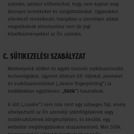
számára, például előfordulhat, hogy nem kaphat meg
bizonyos termékeket és szolgáltatásokat. Ugyanakkor
ellenkező rendelkezés hiányában a személyes adatai
megadásának elmulasztása nem jár jogi
következményekkel az Ön számára.
C. SÜTIKEZELÉSI SZABÁLYZAT
Webhelyeink sütiket és egyéb hasonló eszközazonosító
technológiákat, úgymint átlátszó GIF-fájlokat, pixeleket
és eszközazonosítókat („device fingerprinting”) (a
továbbiakban együttesen:
„Sütik”
) használnak.
A süti („cookie”) nem más mint egy szöveges fájl, amely
elhelyezhető az Ön személyi számítógépének vagy
mobileszközének böngészőjében, és később, egy
weboldal meglátogatásakor visszaolvasható. Más Sütik