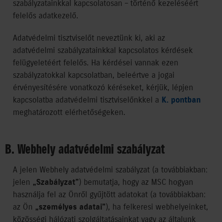
szabályzatainkkal kapcsolatosan – történő kezeléséért
felelős adatkezelő.
Adatvédelmi tisztviselőt neveztünk ki, aki az
adatvédelmi szabályzatainkkal kapcsolatos kérdések
felügyeletéért felelős. Ha kérdései vannak ezen
szabályzatokkal kapcsolatban, beleértve a jogai
érvényesítésére vonatkozó kéréseket, kérjük, lépjen
kapcsolatba adatvédelmi tisztviselőnkkel a
K. pontban
meghatározott elérhetőségeken.
B. Webhely adatvédelmi szabályzat
A jelen Webhely adatvédelmi szabályzat (a továbbiakban:
jelen
„Szabályzat”
) bemutatja, hogy az MSC hogyan
használja fel az Önről gyűjtött adatokat (a továbbiakban:
az Ön
„személyes adatai”
), ha felkeresi webhelyeinket,
közösségi hálózati szolgáltatásainkat vagy az általunk