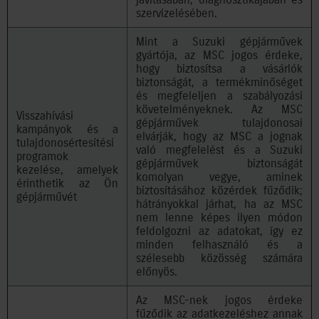
szervizelésében.
Mint a Suzuki gépjárművek
gyártója, az MSC jogos érdeke,
hogy biztosítsa a vásárlók
biztonságát, a termékminőséget
és megfeleljen a szabályozási
követelményeknek. Az MSC
Visszahívási
gépjárművek tulajdonosai
kampányok és a
elvárják, hogy az MSC a jognak
tulajdonosértesítési
való megfelelést és a Suzuki
programok
gépjárművek biztonságát
kezelése, amelyek
komolyan vegye, aminek
érinthetik az Ön
biztosításához közérdek fűződik;
gépjárművét
hátrányokkal járhat, ha az MSC
nem lenne képes ilyen módon
feldolgozni az adatokat, így ez
minden felhasználó és a
szélesebb közösség számára
előnyös.
Az MSC-nek jogos érdeke
fűződik az adatkezeléshez annak