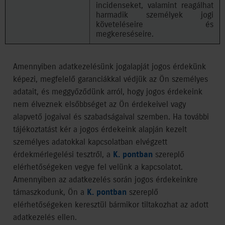
incidenseket, valamint reagálhat
harmadik személyek jogi
követeléseire és
megkereséseire.
Amennyiben adatkezelésünk jogalapját jogos érdekünk
képezi, megfelelő garanciákkal védjük az Ön személyes
adatait, és meggyőződünk arról, hogy jogos érdekeink
nem élveznek elsőbbséget az Ön érdekeivel vagy
alapvető jogaival és szabadságaival szemben. Ha további
tájékoztatást kér a jogos érdekeink alapján kezelt
személyes adatokkal kapcsolatban elvégzett
érdekmérlegelési tesztről, a
K. pontban
szereplő
elérhetőségeken vegye fel velünk a kapcsolatot.
Amennyiben az adatkezelés során jogos érdekeinkre
támaszkodunk, Ön a
K. pontban
szereplő
elérhetőségeken keresztül bármikor tiltakozhat az adott
adatkezelés ellen.