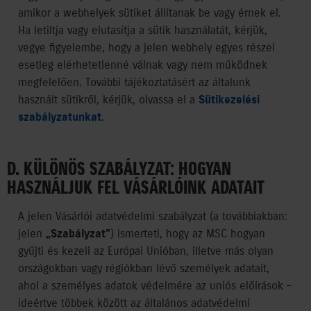
amikor a webhelyek sütiket állítanak be vagy érnek el.
Ha letiltja vagy elutasítja a sütik használatát, kérjük,
vegye figyelembe, hogy a jelen webhely egyes részei
esetleg elérhetetlenné válnak vagy nem működnek
megfelelően. További tájékoztatásért az általunk
használt sütikről, kérjük, olvassa el a
Sütikezelési
szabályzatunkat
.
D. KÜLÖNÖS SZABÁLYZAT: HOGYAN
HASZNÁLJUK FEL VÁSÁRLÓINK ADATAIT
A jelen Vásárlói adatvédelmi szabályzat (a továbbiakban:
jelen
„Szabályzat”
) ismerteti, hogy az MSC hogyan
gyűjti és kezeli az Európai Unióban, illetve más olyan
országokban vagy régiókban lévő személyek adatait,
ahol a személyes adatok védelmére az uniós előírások –
ideértve többek között az általános adatvédelmi