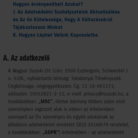
Hogyan érvényesítheti Azokat?
J. Az Adatvédelmi Szabályzataink Aktualizálása
és Az ön Kötelessége, Hogy A Változásokról
Tájékoztasson Minket
K. Hogyan Léphet Velünk Kapcsolatba
A. Az adatkezelő
A
Magyar Suzuki Zrt.
(cím: 2500 Esztergom, Schweidel J.
u. 52/A., nyilvántartó bíróság: Tatabányai Törvényszék
Cégbírósága, cégjegyzékszám: Cg. 11-10-001371;
adószám: 10552821-2-11; e-mail: privacy@suzuki.hu, a
továbbiakban:
„MSC”
, illetve bármely többes szám első
személyben ragozott alak is ebben az értelemben
szerepel) az Ön személyes és egyéb adatainak az
általános adatvédelmi rendelet ((EU) 2016/679 rendelet,
a továbbiakban:
„GDPR”
) értelmében – az adatvédelmi