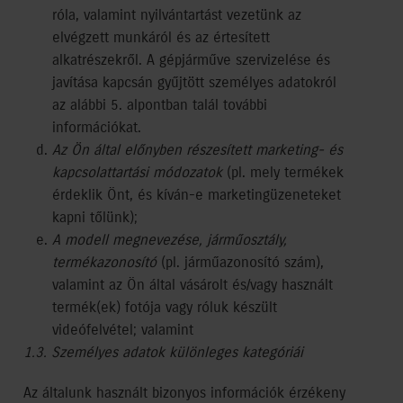
róla, valamint nyilvántartást vezetünk az
elvégzett munkáról és az értesített
alkatrészekről. A gépjárműve szervizelése és
javítása kapcsán gyűjtött személyes adatokról
az alábbi 5. alpontban talál további
információkat.
Az Ön által előnyben részesített marketing- és
kapcsolattartási módozatok
(pl. mely termékek
érdeklik Önt, és kíván-e marketingüzeneteket
kapni tőlünk);
A modell megnevezése, járműosztály,
termékazonosító
(pl. járműazonosító szám),
valamint az Ön által vásárolt és/vagy használt
termék(ek) fotója vagy róluk készült
videófelvétel; valamint
1.3. Személyes adatok különleges kategóriái
Az általunk használt bizonyos információk érzékeny