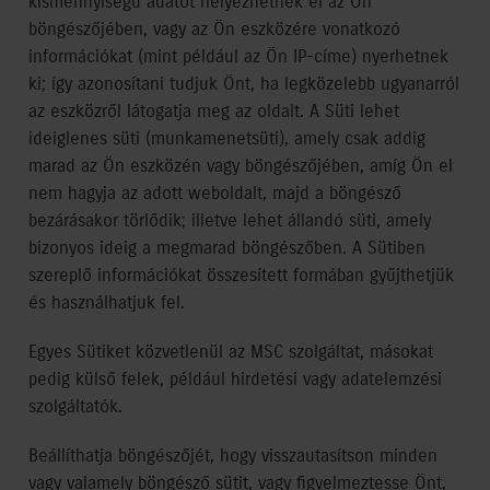
kismennyiségű adatot helyezhetnek el az Ön
böngészőjében, vagy az Ön eszközére vonatkozó
információkat (mint például az Ön IP-címe) nyerhetnek
ki; így azonosítani tudjuk Önt, ha legközelebb ugyanarról
az eszközről látogatja meg az oldalt. A Süti lehet
ideiglenes süti (munkamenetsüti), amely csak addig
marad az Ön eszközén vagy böngészőjében, amíg Ön el
nem hagyja az adott weboldalt, majd a böngésző
bezárásakor törlődik; illetve lehet állandó süti, amely
bizonyos ideig a megmarad böngészőben. A Sütiben
szereplő információkat összesített formában gyűjthetjük
és használhatjuk fel.
Egyes Sütiket közvetlenül az MSC szolgáltat, másokat
pedig külső felek, például hirdetési vagy adatelemzési
szolgáltatók.
Beállíthatja böngészőjét, hogy visszautasítson minden
vagy valamely böngésző sütit, vagy figyelmeztesse Önt,