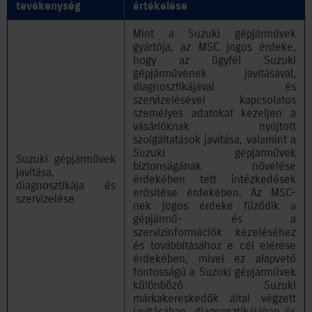
tevékenység
értékelése
Mint a Suzuki gépjárművek
gyártója, az MSC jogos érdeke,
hogy az ügyfél Suzuki
gépjárművének javításával,
diagnosztikájával és
szervizelésével kapcsolatos
személyes adatokat kezeljen a
vásárlóknak nyújtott
szolgáltatások javítása, valamint a
Suzuki gépjárművek
Suzuki gépjárművek
biztonságának növelése
javítása,
érdekében tett intézkedések
diagnosztikája és
erősítése érdekében. Az MSC-
szervizelése
nek jogos érdeke fűződik a
gépjármű- és a
szervizinformációk kezeléséhez
és továbbításához e cél elérése
érdekében, mivel ez alapvető
fontosságú a Suzuki gépjárművek
különböző Suzuki
márkakereskedők által végzett
javításában, diagnosztikájában és