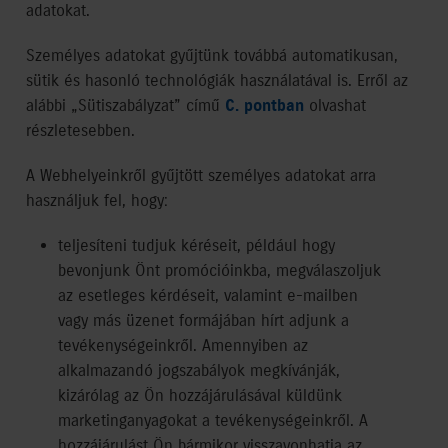
adatokat.
Személyes adatokat gyűjtünk továbbá automatikusan,
sütik és hasonló technológiák használatával is. Erről az
alábbi „Sütiszabályzat” című
C. pontban
olvashat
részletesebben.
A Webhelyeinkről gyűjtött személyes adatokat arra
használjuk fel, hogy:
teljesíteni tudjuk kéréseit, például hogy
bevonjunk Önt promócióinkba, megválaszoljuk
az esetleges kérdéseit, valamint e-mailben
vagy más üzenet formájában hírt adjunk a
tevékenységeinkről. Amennyiben az
alkalmazandó jogszabályok megkívánják,
kizárólag az Ön hozzájárulásával küldünk
marketinganyagokat a tevékenységeinkről. A
hozzájárulást Ön bármikor visszavonhatja az