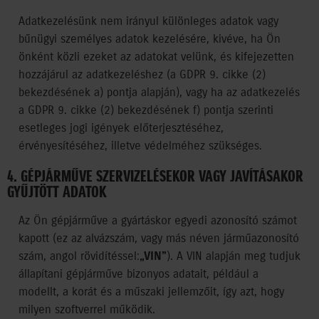
Adatkezelésünk nem irányul különleges adatok vagy
bűnügyi személyes adatok kezelésére, kivéve, ha Ön
önként közli ezeket az adatokat velünk, és kifejezetten
hozzájárul az adatkezeléshez (a GDPR 9. cikke (2)
bekezdésének a) pontja alapján), vagy ha az adatkezelés
a GDPR 9. cikke (2) bekezdésének f) pontja szerinti
esetleges jogi igények előterjesztéséhez,
érvényesítéséhez, illetve védelméhez szükséges.
4. GÉPJÁRMŰVE SZERVIZELÉSEKOR VAGY JAVÍTÁSAKOR
GYŰJTÖTT ADATOK
Az Ön gépjárműve a gyártáskor egyedi azonosító számot
kapott (ez az alvázszám, vagy más néven járműazonosító
szám, angol rövidítéssel:
„VIN”
). A VIN alapján meg tudjuk
állapítani gépjárműve bizonyos adatait, például a
modellt, a korát és a műszaki jellemzőit, így azt, hogy
milyen szoftverrel működik.