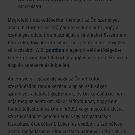
kapcsolatot.
Megfelelő intézkedésekkel (például az Ön személyes
adatai biztosítása révén) gondoskodunk arról, hogy a
személyes adatait ne használjuk a fentiekkel össze nem
férő célra, továbbá értesítjük Önt a fenti célok lényeges
változásairól. A
K. pontban
megadott elérhetőségeken
keresztül bármikor tiltakozhat a jogos üzleti érdekeinken
alapuló adatkezelésünk ellen.
Amennyiben jogszabály vagy az Önnel kötött
szerződésünk rendelkezései alapján szükséges
személyes adatokat gyűjtenünk, és Ön kérésünkre nem
adja meg az adatokat, akkor előfordulhat, hogy nem
tudjuk teljesíteni az Önnel kötött vagy megkötni kívánt
szerződésünket (például áruk vagy szolgáltatások
biztosítása érdekében). Ebben az esetben a személyes
adatai megadásának elmulasztása hátrányos lehet az Ön