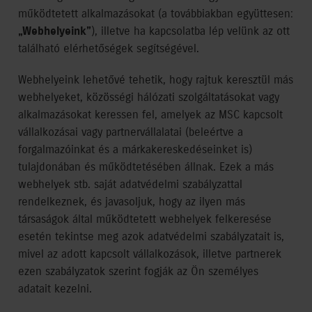
működtetett alkalmazásokat (a továbbiakban együttesen:
„Webhelyeink”
), illetve ha kapcsolatba lép velünk az ott
található elérhetőségek segítségével.
Webhelyeink lehetővé tehetik, hogy rajtuk keresztül más
webhelyeket, közösségi hálózati szolgáltatásokat vagy
alkalmazásokat keressen fel, amelyek az MSC kapcsolt
vállalkozásai vagy partnervállalatai (beleértve a
forgalmazóinkat és a márkakereskedéseinket is)
tulajdonában és működtetésében állnak. Ezek a más
webhelyek stb. saját adatvédelmi szabályzattal
rendelkeznek, és javasoljuk, hogy az ilyen más
társaságok által működtetett webhelyek felkeresése
esetén tekintse meg azok adatvédelmi szabályzatait is,
mivel az adott kapcsolt vállalkozások, illetve partnerek
ezen szabályzatok szerint fogják az Ön személyes
adatait kezelni.