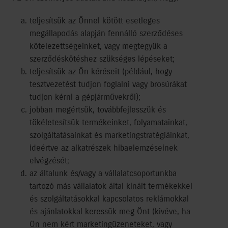
teljesítsük az Önnel kötött esetleges
megállapodás alapján fennálló szerződéses
kötelezettségeinket, vagy megtegyük a
szerződéskötéshez szükséges lépéseket;
teljesítsük az Ön kéréseit (például, hogy
tesztvezetést tudjon foglalni vagy brosúrákat
tudjon kérni a gépjárművekről);
jobban megértsük, továbbfejlesszük és
tökéletesítsük termékeinket, folyamatainkat,
szolgáltatásainkat és marketingstratégiáinkat,
ideértve az alkatrészek hibaelemzéseinek
elvégzését;
az általunk és/vagy a vállalatcsoportunkba
tartozó más vállalatok által kínált termékekkel
és szolgáltatásokkal kapcsolatos reklámokkal
és ajánlatokkal keressük meg Önt (kivéve, ha
Ön nem kért marketingüzeneteket, vagy