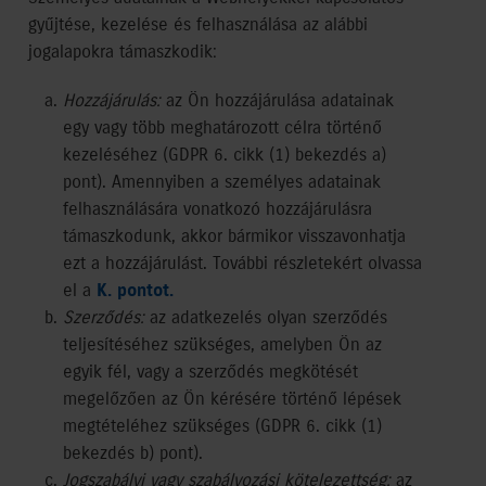
gyűjtése, kezelése és felhasználása az alábbi
jogalapokra támaszkodik:
Hozzájárulás:
az Ön hozzájárulása adatainak
egy vagy több meghatározott célra történő
kezeléséhez (GDPR 6. cikk (1) bekezdés a)
pont). Amennyiben a személyes adatainak
felhasználására vonatkozó hozzájárulásra
támaszkodunk, akkor bármikor visszavonhatja
ezt a hozzájárulást. További részletekért olvassa
el a
K. pontot.
Szerződés:
az adatkezelés olyan szerződés
teljesítéséhez szükséges, amelyben Ön az
egyik fél, vagy a szerződés megkötését
megelőzően az Ön kérésére történő lépések
megtételéhez szükséges (GDPR 6. cikk (1)
bekezdés b) pont).
Jogszabályi vagy szabályozási kötelezettség:
az