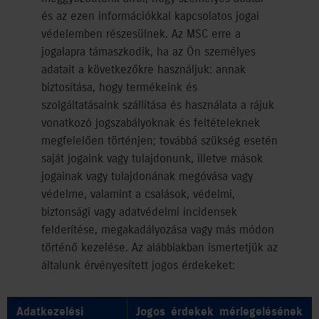
és az ezen információkkal kapcsolatos jogai
védelemben részesülnek. Az MSC erre a
jogalapra támaszkodik, ha az Ön személyes
adatait a következőkre használjuk: annak
biztosítása, hogy termékeink és
szolgáltatásaink szállítása és használata a rájuk
vonatkozó jogszabályoknak és feltételeknek
megfelelően történjen; továbbá szükség esetén
saját jogaink vagy tulajdonunk, illetve mások
jogainak vagy tulajdonának megóvása vagy
védelme, valamint a csalások, védelmi,
biztonsági vagy adatvédelmi incidensek
felderítése, megakadályozása vagy más módon
történő kezelése. Az alábbiakban ismertetjük az
általunk érvényesített jogos érdekeket:
Adatkezelési
Jogos érdekek mérlegelésének