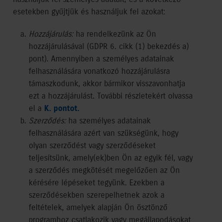
esetekben gyűjtjük és használjuk fel azokat:
Hozzájárulás:
ha rendelkezünk az Ön
hozzájárulásával (GDPR 6. cikk (1) bekezdés a)
pont). Amennyiben a személyes adatainak
felhasználására vonatkozó hozzájárulásra
támaszkodunk, akkor bármikor visszavonhatja
ezt a hozzájárulást. További részletekért olvassa
el a
K. pontot.
Szerződés:
ha személyes adatainak
felhasználására azért van szükségünk, hogy
olyan szerződést vagy szerződéseket
teljesítsünk, amely(ek)ben Ön az egyik fél, vagy
a szerződés megkötését megelőzően az Ön
kérésére lépéseket tegyünk. Ezekben a
szerződésekben szerepelhetnek azok a
feltételek, amelyek alapján Ön ösztönző
programhoz csatlakozik vagy megállapodásokat