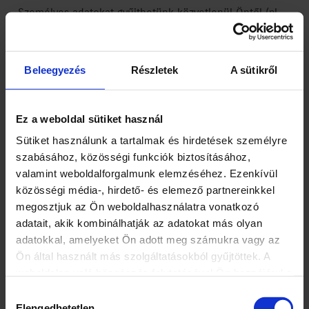
Személyes adatokat gyűjthetünk közvetlenül Öntől (pl.
ha gépjárművet vásárol vagy tesztvezetést kér) és az
alábbi 1.2. pontban megjelölt más forrásokból is.
Beleegyezés
Részletek
A sütikről
Egyes személyes adatainak gyűjtésére jogszabály vagy az
Önnel létrejött szerződéses jogviszony alapján is
kötelesek lehetünk. Az információk megadásának
Ez a weboldal sütiket használ
elmulasztása megakadályozhatja vagy késleltetheti ezen
Sütiket használunk a tartalmak és hirdetések személyre
kötelezettségek teljesítését. Az adatok gyűjtésekor
szabásához, közösségi funkciók biztosításához,
tájékoztatjuk Önt, hogy valamely adat megadása
valamint weboldalforgalmunk elemzéséhez. Ezenkívül
kötelező-e, illetve annak elmulasztása milyen
közösségi média-, hirdető- és elemező partnereinkkel
következményekkel jár.
megosztjuk az Ön weboldalhasználatra vonatkozó
adatait, akik kombinálhatják az adatokat más olyan
1.1. Közvetlenül Öntől gyűjtött adatok
adatokkal, amelyeket Ön adott meg számukra vagy az
Ön által használt más szolgáltatásokból gyűjtöttek. A
Az alábbi kategóriákba tartozó adatokat gyűjtjük
weboldalon való böngészés folytatásával Ön hozzájárul a
közvetlenül Öntől:
sütik használatához. További
Hozzájárulás
információ: https://www.suzuki.hu/corporate/hu/tartalom/ad
Elengedhetetlen