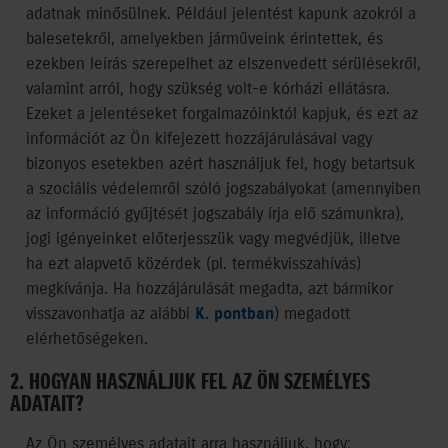
adatnak minősülnek. Például jelentést kapunk azokról a
balesetekről, amelyekben járműveink érintettek, és
ezekben leírás szerepelhet az elszenvedett sérülésekről,
valamint arról, hogy szükség volt-e kórházi ellátásra.
Ezeket a jelentéseket forgalmazóinktól kapjuk, és ezt az
információt az Ön kifejezett hozzájárulásával vagy
bizonyos esetekben azért használjuk fel, hogy betartsuk
a szociális védelemről szóló jogszabályokat (amennyiben
az információ gyűjtését jogszabály írja elő számunkra),
jogi igényeinket előterjesszük vagy megvédjük, illetve
ha ezt alapvető közérdek (pl. termékvisszahívás)
megkívánja. Ha hozzájárulását megadta, azt bármikor
visszavonhatja az alábbi
K. pontban
) megadott
elérhetőségeken.
2. HOGYAN HASZNÁLJUK FEL AZ ÖN SZEMÉLYES
ADATAIT?
Az Ön személyes adatait arra használjuk, hogy: