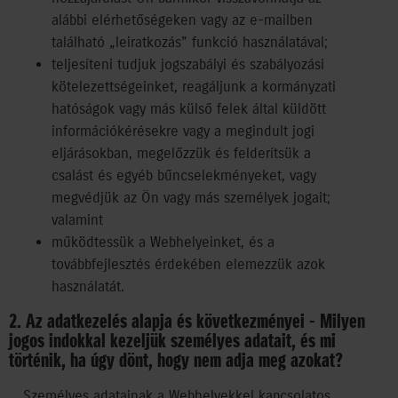
alábbi elérhetőségeken vagy az e-mailben
található „leiratkozás” funkció használatával;
teljesíteni tudjuk jogszabályi és szabályozási
kötelezettségeinket, reagáljunk a kormányzati
hatóságok vagy más külső felek által küldött
információkérésekre vagy a megindult jogi
eljárásokban, megelőzzük és felderítsük a
csalást és egyéb bűncselekményeket, vagy
megvédjük az Ön vagy más személyek jogait;
valamint
működtessük a Webhelyeinket, és a
továbbfejlesztés érdekében elemezzük azok
használatát.
2. Az adatkezelés alapja és következményei - Milyen
jogos indokkal kezeljük személyes adatait, és mi
történik, ha úgy dönt, hogy nem adja meg azokat?
Személyes adatainak a Webhelyekkel kapcsolatos