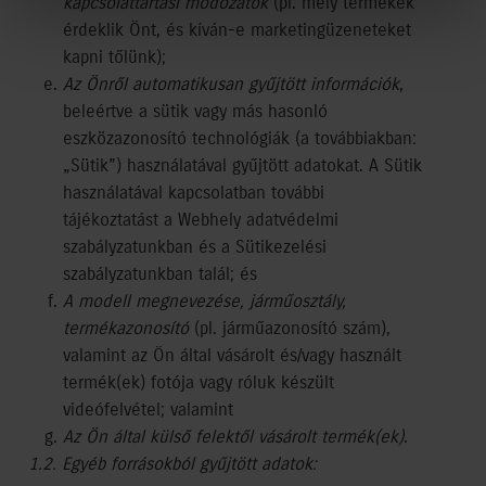
kapcsolattartási módozatok
(pl. mely termékek
érdeklik Önt, és kíván-e marketingüzeneteket
kapni tőlünk);
Az Önről automatikusan gyűjtött információk
,
beleértve a sütik vagy más hasonló
eszközazonosító technológiák (a továbbiakban:
„Sütik”) használatával gyűjtött adatokat. A Sütik
használatával kapcsolatban további
tájékoztatást a Webhely adatvédelmi
szabályzatunkban és a Sütikezelési
szabályzatunkban talál; és
A modell megnevezése, járműosztály,
termékazonosító
(pl. járműazonosító szám),
valamint az Ön által vásárolt és/vagy használt
termék(ek) fotója vagy róluk készült
videófelvétel; valamint
Az Ön által külső felektől vásárolt termék(ek)
.
1.2. Egyéb forrásokból gyűjtött adatok: