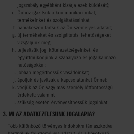
jogszabály egyébként kizárja ezek küldését);
Önhöz igazítsuk a kommunikációnkat,
termékeinket és szolgáltatásainkat;
naprakészen tartsuk az Ön személyes adatait;
új termékeket és szolgáltatási lehetőségeket
vizsgáljunk meg;
teljesítsük jogi kötelezettségeinket, és
együttműködjünk a szabályozó és jogalkalmazó
hatóságokkal;
jobban megérthessük vásárlóinkat;
ápoljuk és javítsuk a kapcsolatunkat Önnel;
védjük az Ön vagy más személy létfontosságú
érdekeit; valamint
szükség esetén érvényesíthessük jogainkat.
3. MI AZ ADATKEZELÉSÜNK JOGALAPJA?
Több különböző törvényes indokokra támaszkodva
használjuk fel személyes adatait, és a következő