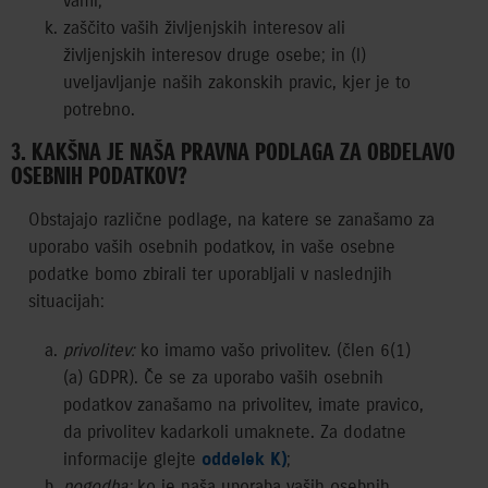
vami;
zaščito vaših življenjskih interesov ali
življenjskih interesov druge osebe; in (l)
uveljavljanje naših zakonskih pravic, kjer je to
potrebno.
3. KAKŠNA JE NAŠA PRAVNA PODLAGA ZA OBDELAVO
OSEBNIH PODATKOV?
Obstajajo različne podlage, na katere se zanašamo za
uporabo vaših osebnih podatkov, in vaše osebne
podatke bomo zbirali ter uporabljali v naslednjih
situacijah:
privolitev:
ko imamo vašo privolitev. (člen 6(1)
(a) GDPR). Če se za uporabo vaših osebnih
podatkov zanašamo na privolitev, imate pravico,
da privolitev kadarkoli umaknete. Za dodatne
informacije glejte
oddelek K)
;
pogodba:
ko je naša uporaba vaših osebnih