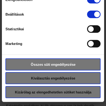
kiválasztása
želite od nas prejemati trženjsko gradivo);
podatki, ki ji od vas zbiramo samodejno,
vključno s podatki, ki jih zbiramo z uporabo
Beállítások
piškotkov ali podobnih tehnologij za
prepoznavanje naprav (
"piškotki"
). Dodatne
Statisztikai
informacije o naši uporabi piškotkov so na voljo
v našem Pravilniku o spletnem mestu in
Pravilniku o piškotkih; in
Marketing
ime modela, razred opreme, identifikacijska
številka izdelka
(npr. identifikacijska številka
vozila) in fotografije ali videoposnetki naših
Összes süti engedélyezése
izdelkov, ki jih kupite in/ali uporabljate; in (h)
izdelki, ki jih kupite od tretjih oseb.
Kiválasztás engedélyezése
1.2 Podatki, ki jih zbiramo iz drugih virov:
Podatke o vas zbiramo od naših prodajalcev in
Kizárólag az elengedhetetlen sütiket használja
distributerjev ter iz javnih virov, kot so javni registri.
Kategorije podatkov, ki jih zbiramo o vas iz teh drugih