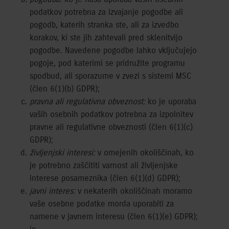
podatkov potrebna za izvajanje pogodbe ali
pogodb, katerih stranka ste, ali za izvedbo
korakov, ki ste jih zahtevali pred sklenitvijo
pogodbe. Navedene pogodbe lahko vključujejo
pogoje, pod katerimi se pridružite programu
spodbud, ali sporazume v zvezi s sistemi MSC
(člen 6(1)(b) GDPR);
pravna ali regulativna obveznost:
ko je uporaba
vaših osebnih podatkov potrebna za izpolnitev
pravne ali regulativne obveznosti (člen 6(1)(c)
GDPR);
življenjski interesi:
v omejenih okoliščinah, ko
je potrebno zaščititi varnost ali življenjske
interese posameznika (člen 6(1)(d) GDPR);
javni interes:
v nekaterih okoliščinah moramo
vaše osebne podatke morda uporabiti za
namene v javnem interesu (člen 6(1)(e) GDPR);