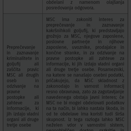
obdelani z namenom olajšanja
posredovanja odgovora.
MSC ima zakoniti interes za
preprečevanje in zaznavanje
kakršnihkoli goljufij, ki predstavljajo
grožnjo za MSC, njegove zaposlene,
poslovne partnerje in njihove
Preprečevanje
zaposlene, uvoznike, prodajalce in
in zaznavanje
končne stranke, in za odzivanje na
kriminalitete in
pravne postopke ali zahteve za
goljufij ali
informacije, ki jih izdajo vladni organi
zaščita pravic
ali druge tretje osebe. Posamezniki,
MSC ali drugih
na katere se nanašajo osebni podatki,
oseb in
pričakujejo, da MSC skladnost z
odzivanje na
zakonodajo in varnost informacij
pravne
resno obravnava, zato za zagotavljanje
postopke ali
navedenega obstaja javni interes; če
zahteve za
MSC ne bi mogel obdelovati podatkov
informacije, ki
na ta način, bi lahko nastala škoda, in
jih izdajo vladni
od te obdelave ima koristi tudi širša
organi ali druge
skupnost. Iz tega razloga lahko MSC
tretje osebe
neželen vdor v varnostni sistem,
nepooblaščen dostop, razkritje in