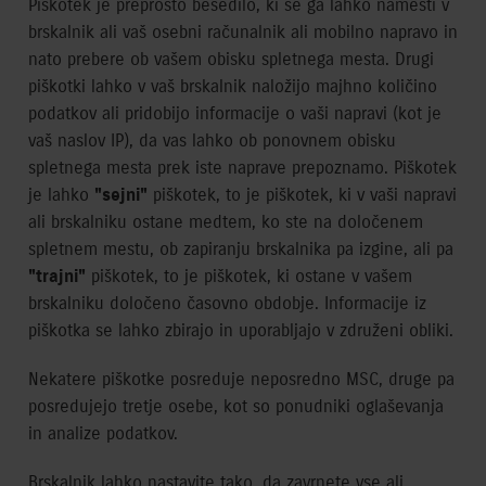
Piškotek je preprosto besedilo, ki se ga lahko namesti v
brskalnik ali vaš osebni računalnik ali mobilno napravo in
nato prebere ob vašem obisku spletnega mesta. Drugi
piškotki lahko v vaš brskalnik naložijo majhno količino
podatkov ali pridobijo informacije o vaši napravi (kot je
vaš naslov IP), da vas lahko ob ponovnem obisku
spletnega mesta prek iste naprave prepoznamo. Piškotek
je lahko
"sejni"
piškotek, to je piškotek, ki v vaši napravi
ali brskalniku ostane medtem, ko ste na določenem
spletnem mestu, ob zapiranju brskalnika pa izgine, ali pa
"trajni"
piškotek, to je piškotek, ki ostane v vašem
brskalniku določeno časovno obdobje. Informacije iz
piškotka se lahko zbirajo in uporabljajo v združeni obliki.
Nekatere piškotke posreduje neposredno MSC, druge pa
posredujejo tretje osebe, kot so ponudniki oglaševanja
in analize podatkov.
Brskalnik lahko nastavite tako, da zavrnete vse ali