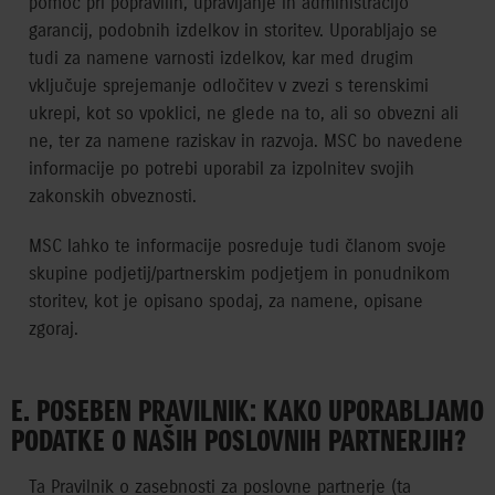
pomoč pri popravilih, upravljanje in administracijo
garancij, podobnih izdelkov in storitev. Uporabljajo se
tudi za namene varnosti izdelkov, kar med drugim
vključuje sprejemanje odločitev v zvezi s terenskimi
ukrepi, kot so vpoklici, ne glede na to, ali so obvezni ali
ne, ter za namene raziskav in razvoja. MSC bo navedene
informacije po potrebi uporabil za izpolnitev svojih
zakonskih obveznosti.
MSC lahko te informacije posreduje tudi članom svoje
skupine podjetij/partnerskim podjetjem in ponudnikom
storitev, kot je opisano spodaj, za namene, opisane
zgoraj.
E. POSEBEN PRAVILNIK: KAKO UPORABLJAMO
PODATKE O NAŠIH POSLOVNIH PARTNERJIH?
Ta Pravilnik o zasebnosti za poslovne partnerje (ta