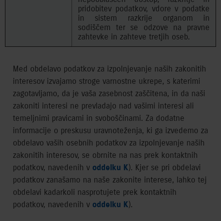
pridobitev podatkov, vdore v podatke
in sistem razkrije organom in
sodiščem ter se odzove na pravne
zahtevke in zahteve tretjih oseb.
Med obdelavo podatkov za izpolnjevanje naših zakonitih
interesov izvajamo stroge varnostne ukrepe, s katerimi
zagotavljamo, da je vaša zasebnost zaščitena, in da naši
zakoniti interesi ne prevladajo nad vašimi interesi ali
temeljnimi pravicami in svoboščinami. Za dodatne
informacije o preskusu uravnoteženja, ki ga izvedemo za
obdelavo vaših osebnih podatkov za izpolnjevanje naših
zakonitih interesov, se obrnite na nas prek kontaktnih
podatkov, navedenih v
oddelku K
). Kjer se pri obdelavi
podatkov zanašamo na naše zakonite interese, lahko tej
obdelavi kadarkoli nasprotujete prek kontaktnih
podatkov, navedenih v
oddelku K
).