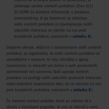
zahtevajo varstvo osebnih podatkov. (člen 6(1)
(f) GDPR) Za dodatne informacije o preskusu
uravnoteženja, ki ga izvedemo za obdelavo
vaših osebnih podatkov za izpolnjevanje naših
zakonitih interesov, se obrnite na nas prek
kontaktnih podatkov, navedenih v
oddelku K
).
Izvajamo ukrepe, vključno z zavarovanjem vaših osebnih
podatkov, za zagotovitev, da vaših osebnih podatkov ne
uporabljamo v namene, ki niso združljivi z zgoraj
navedenimi, in obvestili vas bomo o vseh pomembnih
spremembah teh namenov. Naši uporabi osebnih
podatkov na podlagi naših zakonitih poslovnih interesov
lahko kadarkoli nasprotujete tako, da se obrnete na nas
prek kontaktnih podatkov, navedenih v
oddelku K
).
Če moramo osebne podatke zbrati po zakonu ali v
skladu z določbami pogodbe, ki smo jo sklenili z vami,