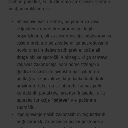
Osebne podatke, ki jih zberemo prek naših spletnih
mest, uporabljamo za:
obravnavo vaših zahtev, na primer za vašo
vključitev v morebitne promocije, ki jih
organiziramo, ali za posredovanje odgovorov na
vaše morebitne poizvedbe ali za posredovanje
novic o naših dejavnostih prek e-pošte ali
druge oblike sporočil. V obsegu, ki ga zahteva
veljavna zakonodaja, vam bomo trženjsko
gradivo o naših dejavnostih pošiljali le na
podlagi vaše privolitve, ki jo lahko kadarkoli
umaknete tako, da se obrnete na nas prek
kontaktnih podatkov, navedenih spodaj, ali z
uporabo funkcije
"odjava"
v e-poštnem
sporočilu;
izpolnjevanje naših zakonskih in regulativnih
odgovornosti, za odziv na pravni postopek ali