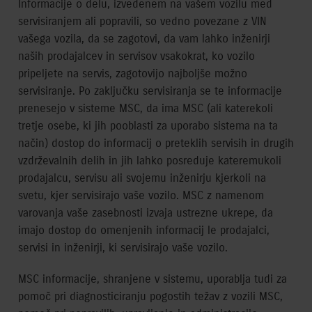
Informacije o delu, izvedenem na vašem vozilu med
servisiranjem ali popravili, so vedno povezane z VIN
vašega vozila, da se zagotovi, da vam lahko inženirji
naših prodajalcev in servisov vsakokrat, ko vozilo
pripeljete na servis, zagotovijo najboljše možno
servisiranje. Po zaključku servisiranja se te informacije
prenesejo v sisteme MSC, da ima MSC (ali katerekoli
tretje osebe, ki jih pooblasti za uporabo sistema na ta
način) dostop do informacij o preteklih servisih in drugih
vzdrževalnih delih in jih lahko posreduje kateremukoli
prodajalcu, servisu ali svojemu inženirju kjerkoli na
svetu, kjer servisirajo vaše vozilo. MSC z namenom
varovanja vaše zasebnosti izvaja ustrezne ukrepe, da
imajo dostop do omenjenih informacij le prodajalci,
servisi in inženirji, ki servisirajo vaše vozilo.
MSC informacije, shranjene v sistemu, uporablja tudi za
pomoč pri diagnosticiranju pogostih težav z vozili MSC,