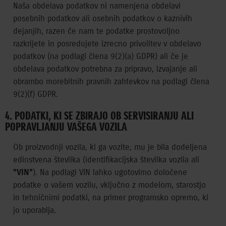
Naša obdelava podatkov ni namenjena obdelavi
posebnih podatkov ali osebnih podatkov o kaznivih
dejanjih, razen če nam te podatke prostovoljno
razkrijete in posredujete izrecno privolitev v obdelavo
podatkov (na podlagi člena 9(2)(a) GDPR) ali če je
obdelava podatkov potrebna za pripravo, izvajanje ali
obrambo morebitnih pravnih zahtevkov na podlagi člena
9(2)(f) GDPR.
4. PODATKI, KI SE ZBIRAJO OB SERVISIRANJU ALI
POPRAVLJANJU VAŠEGA VOZILA
Ob proizvodnji vozila, ki ga vozite, mu je bila dodeljena
edinstvena številka (identifikacijska številka vozila ali
"VIN"
). Na podlagi VIN lahko ugotovimo določene
podatke o vašem vozilu, vključno z modelom, starostjo
in tehničnimi podatki, na primer programsko opremo, ki
jo uporablja.