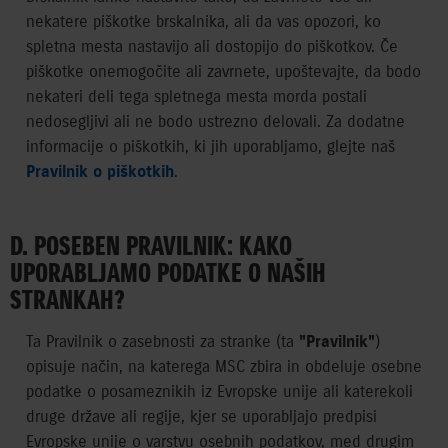
nekatere piškotke brskalnika, ali da vas opozori, ko
spletna mesta nastavijo ali dostopijo do piškotkov. Če
piškotke onemogočite ali zavrnete, upoštevajte, da bodo
nekateri deli tega spletnega mesta morda postali
nedosegljivi ali ne bodo ustrezno delovali. Za dodatne
informacije o piškotkih, ki jih uporabljamo, glejte naš
Pravilnik o piškotkih
.
D. POSEBEN PRAVILNIK: KAKO
UPORABLJAMO PODATKE O NAŠIH
STRANKAH?
Ta Pravilnik o zasebnosti za stranke (ta
"Pravilnik"
)
opisuje način, na katerega MSC zbira in obdeluje osebne
podatke o posameznikih iz Evropske unije ali katerekoli
druge države ali regije, kjer se uporabljajo predpisi
Evropske unije o varstvu osebnih podatkov, med drugim