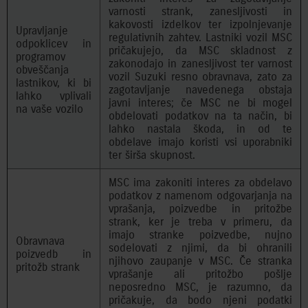
varnosti strank, zanesljivosti in
kakovosti izdelkov ter izpolnjevanje
Upravljanje
regulativnih zahtev. Lastniki vozil MSC
odpoklicev in
pričakujejo, da MSC skladnost z
programov
zakonodajo in zanesljivost ter varnost
obveščanja
vozil Suzuki resno obravnava, zato za
lastnikov, ki bi
zagotavljanje navedenega obstaja
lahko vplivali
javni interes; če MSC ne bi mogel
na vaše vozilo
obdelovati podatkov na ta način, bi
lahko nastala škoda, in od te
obdelave imajo koristi vsi uporabniki
ter širša skupnost.
MSC ima zakoniti interes za obdelavo
podatkov z namenom odgovarjanja na
vprašanja, poizvedbe in pritožbe
strank, ker je treba v primeru, da
imajo stranke poizvedbe, nujno
Obravnava
sodelovati z njimi, da bi ohranili
poizvedb in
njihovo zaupanje v MSC. Če stranka
pritožb strank
vprašanje ali pritožbo pošlje
neposredno MSC, je razumno, da
pričakuje, da bodo njeni podatki