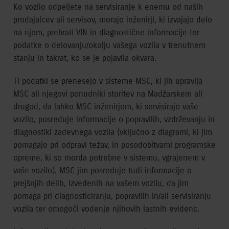
Ko vozilo odpeljete na servisiranje k enemu od naših
prodajalcev ali servisov, morajo inženirji, ki izvajajo delo
na njem, prebrati VIN in diagnostične informacije ter
podatke o delovanju/okolju vašega vozila v trenutnem
stanju in takrat, ko se je pojavila okvara.
Ti podatki se prenesejo v sisteme MSC, ki jih upravlja
MSC ali njegovi ponudniki storitev na Madžarskem ali
drugod, da lahko MSC inženirjem, ki servisirajo vaše
vozilo, posreduje informacije o popravilih, vzdrževanju in
diagnostiki zadevnega vozila (vključno z diagrami, ki jim
pomagajo pri odpravi težav, in posodobitvami programske
opreme, ki so morda potrebne v sistemu, vgrajenem v
vaše vozilo). MSC jim posreduje tudi informacije o
prejšnjih delih, izvedenih na vašem vozilu, da jim
pomaga pri diagnosticiranju, popravilih in/ali servisiranju
vozila ter omogoči vodenje njihovih lastnih evidenc.