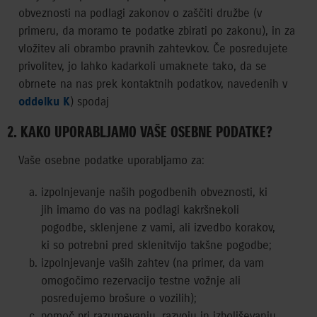
obveznosti na podlagi zakonov o zaščiti družbe (v
primeru, da moramo te podatke zbirati po zakonu), in za
vložitev ali obrambo pravnih zahtevkov. Če posredujete
privolitev, jo lahko kadarkoli umaknete tako, da se
obrnete na nas prek kontaktnih podatkov, navedenih v
oddelku K
) spodaj
2. KAKO UPORABLJAMO VAŠE OSEBNE PODATKE?
Vaše osebne podatke uporabljamo za:
izpolnjevanje naših pogodbenih obveznosti, ki
jih imamo do vas na podlagi kakršnekoli
pogodbe, sklenjene z vami, ali izvedbo korakov,
ki so potrebni pred sklenitvijo takšne pogodbe;
izpolnjevanje vaših zahtev (na primer, da vam
omogočimo rezervacijo testne vožnje ali
posredujemo brošure o vozilih);
pomoč pri razumevanju, razvoju in izboljševanju