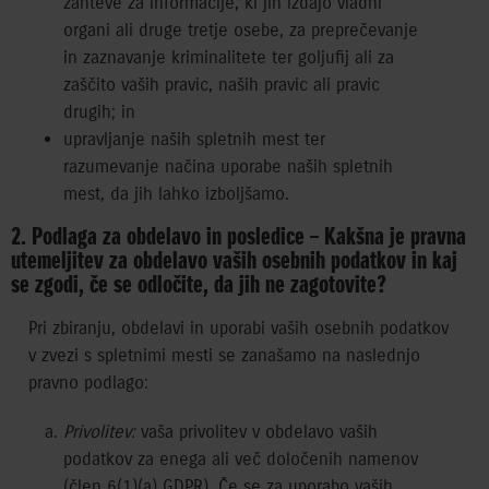
zahteve za informacije, ki jih izdajo vladni
organi ali druge tretje osebe, za preprečevanje
in zaznavanje kriminalitete ter goljufij ali za
zaščito vaših pravic, naših pravic ali pravic
drugih; in
upravljanje naših spletnih mest ter
razumevanje načina uporabe naših spletnih
mest, da jih lahko izboljšamo.
2. Podlaga za obdelavo in posledice – Kakšna je pravna
utemeljitev za obdelavo vaših osebnih podatkov in kaj
se zgodi, če se odločite, da jih ne zagotovite?
Pri zbiranju, obdelavi in uporabi vaših osebnih podatkov
v zvezi s spletnimi mesti se zanašamo na naslednjo
pravno podlago:
Privolitev:
vaša privolitev v obdelavo vaših
podatkov za enega ali več določenih namenov
(člen 6(1)(a) GDPR). Če se za uporabo vaših