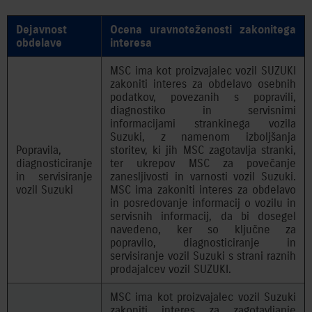
Dejavnost
Ocena uravnoteženosti zakonitega
obdelave
interesa
MSC ima kot proizvajalec vozil SUZUKI
zakoniti interes za obdelavo osebnih
podatkov, povezanih s popravili,
diagnostiko in servisnimi
informacijami strankinega vozila
Suzuki, z namenom izboljšanja
Popravila,
storitev, ki jih MSC zagotavlja stranki,
diagnosticiranje
ter ukrepov MSC za povečanje
in servisiranje
zanesljivosti in varnosti vozil Suzuki.
vozil Suzuki
MSC ima zakoniti interes za obdelavo
in posredovanje informacij o vozilu in
servisnih informacij, da bi dosegel
navedeno, ker so ključne za
popravilo, diagnosticiranje in
servisiranje vozil Suzuki s strani raznih
prodajalcev vozil SUZUKI.
MSC ima kot proizvajalec vozil Suzuki
zakoniti interes za zagotavljanje