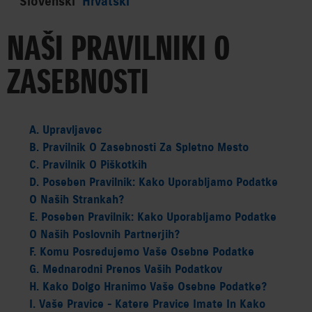
Slovenski
Hrvatski
HÍREK
NAŠI PRAVILNIKI O
VÁLLALAT
ZASEBNOSTI
SAJTÓSZOBA
A. Upravljavec
35 ÉV
B. Pravilnik O Zasebnosti Za Spletno Mesto
C. Pravilnik O Piškotkih
EGYÜTT AZ UTAKON
D. Poseben Pravilnik: Kako Uporabljamo Podatke
O Naših Strankah?
CORPORATE
E. Poseben Pravilnik: Kako Uporabljamo Podatke
O Naših Poslovnih Partnerjih?
AUTO
F. Komu Posredujemo Vaše Osebne Podatke
G. Mednarodni Prenos Vaših Podatkov
MOTOR
H. Kako Dolgo Hranimo Vaše Osebne Podatke?
MARINE
I. Vaše Pravice - Katere Pravice Imate In Kako