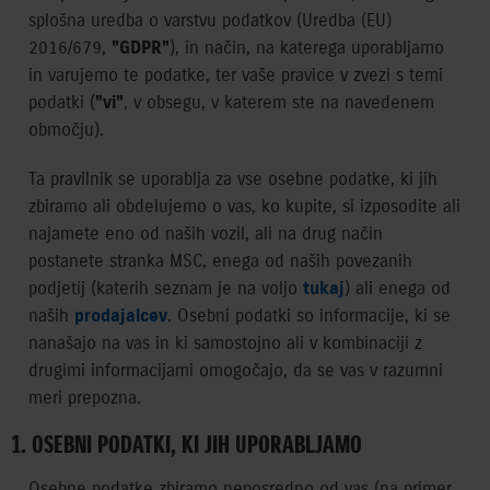
splošna uredba o varstvu podatkov (Uredba (EU)
2016/679,
"GDPR"
), in način, na katerega uporabljamo
in varujemo te podatke, ter vaše pravice v zvezi s temi
podatki (
"vi"
, v obsegu, v katerem ste na navedenem
območju).
Ta pravilnik se uporablja za vse osebne podatke, ki jih
zbiramo ali obdelujemo o vas, ko kupite, si izposodite ali
najamete eno od naših vozil, ali na drug način
postanete stranka MSC, enega od naših povezanih
podjetij (katerih seznam je na voljo
tukaj
) ali enega od
naših
prodajalcev
. Osebni podatki so informacije, ki se
nanašajo na vas in ki samostojno ali v kombinaciji z
drugimi informacijami omogočajo, da se vas v razumni
meri prepozna.
1. OSEBNI PODATKI, KI JIH UPORABLJAMO
Osebne podatke zbiramo neposredno od vas (na primer