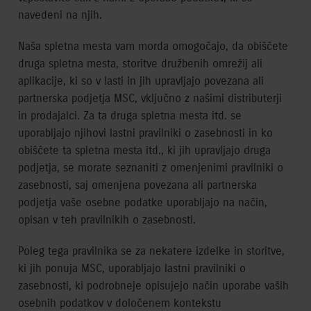
navedeni na njih.
Naša spletna mesta vam morda omogočajo, da obiščete
druga spletna mesta, storitve družbenih omrežij ali
aplikacije, ki so v lasti in jih upravljajo povezana ali
partnerska podjetja MSC, vključno z našimi distributerji
in prodajalci. Za ta druga spletna mesta itd. se
uporabljajo njihovi lastni pravilniki o zasebnosti in ko
obiščete ta spletna mesta itd., ki jih upravljajo druga
podjetja, se morate seznaniti z omenjenimi pravilniki o
zasebnosti, saj omenjena povezana ali partnerska
podjetja vaše osebne podatke uporabljajo na način,
opisan v teh pravilnikih o zasebnosti.
Poleg tega pravilnika se za nekatere izdelke in storitve,
ki jih ponuja MSC, uporabljajo lastni pravilniki o
zasebnosti, ki podrobneje opisujejo način uporabe vaših
osebnih podatkov v določenem kontekstu