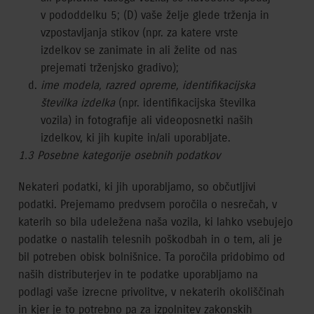
v pododdelku 5; (D) vaše želje glede trženja in
vzpostavljanja stikov (npr. za katere vrste
izdelkov se zanimate in ali želite od nas
prejemati trženjsko gradivo);
ime modela, razred opreme, identifikacijska
številka izdelka
(npr. identifikacijska številka
vozila) in fotografije ali videoposnetki naših
izdelkov, ki jih kupite in/ali uporabljate.
1.3 Posebne kategorije osebnih podatkov
Nekateri podatki, ki jih uporabljamo, so občutljivi
podatki. Prejemamo predvsem poročila o nesrečah, v
katerih so bila udeležena naša vozila, ki lahko vsebujejo
podatke o nastalih telesnih poškodbah in o tem, ali je
bil potreben obisk bolnišnice. Ta poročila pridobimo od
naših distributerjev in te podatke uporabljamo na
podlagi vaše izrecne privolitve, v nekaterih okoliščinah
in kjer je to potrebno pa za izpolnitev zakonskih