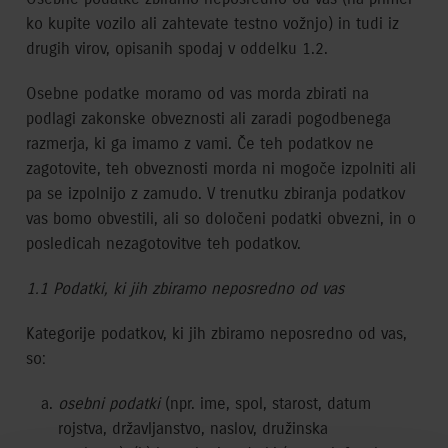
ko kupite vozilo ali zahtevate testno vožnjo) in tudi iz
drugih virov, opisanih spodaj v oddelku 1.2.
Osebne podatke moramo od vas morda zbirati na
podlagi zakonske obveznosti ali zaradi pogodbenega
razmerja, ki ga imamo z vami. Če teh podatkov ne
zagotovite, teh obveznosti morda ni mogoče izpolniti ali
pa se izpolnijo z zamudo. V trenutku zbiranja podatkov
vas bomo obvestili, ali so določeni podatki obvezni, in o
posledicah nezagotovitve teh podatkov.
1.1 Podatki, ki jih zbiramo neposredno od vas
Kategorije podatkov, ki jih zbiramo neposredno od vas,
so:
osebni podatki
(npr. ime, spol, starost, datum
rojstva, državljanstvo, naslov, družinska