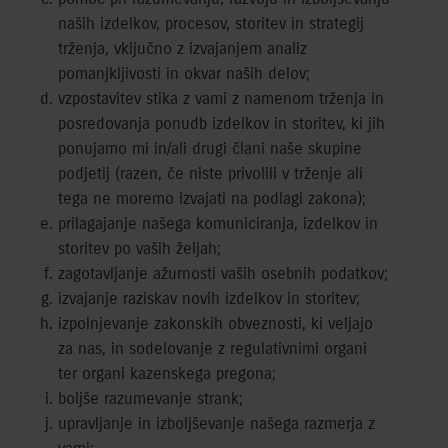
naših izdelkov, procesov, storitev in strategij
trženja, vključno z izvajanjem analiz
pomanjkljivosti in okvar naših delov;
vzpostavitev stika z vami z namenom trženja in
posredovanja ponudb izdelkov in storitev, ki jih
ponujamo mi in/ali drugi člani naše skupine
podjetij (razen, če niste privolili v trženje ali
tega ne moremo izvajati na podlagi zakona);
prilagajanje našega komuniciranja, izdelkov in
storitev po vaših željah;
zagotavljanje ažurnosti vaših osebnih podatkov;
izvajanje raziskav novih izdelkov in storitev;
izpolnjevanje zakonskih obveznosti, ki veljajo
za nas, in sodelovanje z regulativnimi organi
ter organi kazenskega pregona;
boljše razumevanje strank;
upravljanje in izboljševanje našega razmerja z