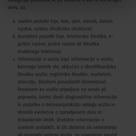
virov, so:
osebni podatki
(npr. ime, spol, starost, datum
rojstva, naslov, družinska struktura);
kontaktni podatki
(npr. telefonska številka, e-
poštni naslov, poštni naslov ali številka
mobilnega telefona);
informacije o vozilu
(npr. informacije o vozilu,
katerega lastnik ste, vključno z identifikacijsko
številko vozila, registrsko številko, modelom,
starostjo, številom prevoženih kilometrov).
Predvsem ko vozilo pripeljete na servis ali
popravilo, bomo zbrali diagnostične informacije
in podatke o delovanju/okolju vašega vozila in
shranili evidence o opravljenem delu in
dobavljenih delih. Dodatne informacije o
osebnih podatkih, ki jih zbiramo ob servisiranju
ali popravilu vašega vozila, so navedene spodaj