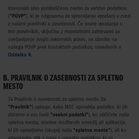
Imenovali smo pooblaščeno osebo za varstvo podatkov
(
"POVP"
), ki je odgovorna za spremljanje vprašanj v zvezi
z našimi pravilniki o zasebnosti. Če imate vprašanja o
teh pravilnikih, vključno z morebitnimi zahtevami za
uveljavljanje svojih zakonskih pravic, se obrnite na
našega POVP prek kontaktnih podatkov, navedenih v
Oddelku K
.
B. PRAVILNIK O ZASEBNOSTI ZA SPLETNO
MESTO
Ta Pravilnik o zasebnosti za spletno mesto (ta
"Pravilnik"
) opisuje, kako MSC uporablja podatke, ki jih
zbiramo o vas (vaši
"osebni podatki"
), ko obiščete naša
spletna mesta, storitve družbenih omrežij ali aplikacije,
ki jih upravljamo (skupaj naša
"spletna mesta"
), ali ko
vzpostavite stik z nami z uporabo podatkov, ki so