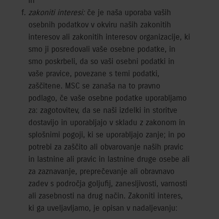
in
zakoniti interesi:
če je naša uporaba vaših
osebnih podatkov v okviru naših zakonitih
interesov ali zakonitih interesov organizacije, ki
smo ji posredovali vaše osebne podatke, in
smo poskrbeli, da so vaši osebni podatki in
vaše pravice, povezane s temi podatki,
zaščitene. MSC se zanaša na to pravno
podlago, če vaše osebne podatke uporabljamo
za: zagotovitev, da se naši izdelki in storitve
dostavijo in uporabljajo v skladu z zakonom in
splošnimi pogoji, ki se uporabljajo zanje; in po
potrebi za zaščito ali obvarovanje naših pravic
in lastnine ali pravic in lastnine druge osebe ali
za zaznavanje, preprečevanje ali obravnavo
zadev s področja goljufij, zanesljivosti, varnosti
ali zasebnosti na drug način. Zakoniti interes,
ki ga uveljavljamo, je opisan v nadaljevanju: