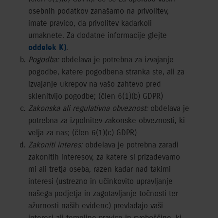
osebnih podatkov zanašamo na privolitev,
imate pravico, da privolitev kadarkoli
umaknete. Za dodatne informacije glejte
oddelek K)
.
Pogodba:
obdelava je potrebna za izvajanje
pogodbe, katere pogodbena stranka ste, ali za
izvajanje ukrepov na vašo zahtevo pred
sklenitvijo pogodbe; (člen 6(1)(b) GDPR)
Zakonska ali regulativna obveznost:
obdelava je
potrebna za izpolnitev zakonske obveznosti, ki
velja za nas; (člen 6(1)(c) GDPR)
Zakoniti interes:
obdelava je potrebna zaradi
zakonitih interesov, za katere si prizadevamo
mi ali tretja oseba, razen kadar nad takimi
interesi (ustrezno in učinkovito upravljanje
našega podjetja in zagotavljanje točnosti ter
ažurnosti naših evidenc) prevladajo vaši
interesi ali temeljne pravice in svoboščine, ki