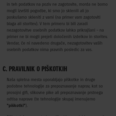
in teh podatkov na poziv ne zagotovite, morda ne bomo
mogli izvršiti pogodbe, ki smo jo sklenili ali jo
poskušamo skleniti z vami (na primer vam zagotoviti
blaga ali storitev). V tem primeru bi bili zaradi
nezagotovitve osebnih podatkov lahko prikrajšani – na
primer ne bi mogli prejeti določenih izdelkov in storitev.
Vendar, če ni navedeno drugače, nezagotovitev vaših
osebnih podatkov nima pravnih posledic za vas.
C. PRAVILNIK O PIŠKOTKIH
Naša spletna mesta uporabljajo piškotke in druge
podobne tehnologije za prepoznavanje naprav, kot so
prosojni gifi, slikovne pike ali prepoznavanje prstnega
odtisa naprave (te tehnologije skupaj imenujemo
"piškotki"
).