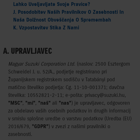
Lahko Uveljavljate Svoje Pravice?
J. Posodobitev Naših Pravilnikov O Zasebnosti In
Naša Dolžnost Obveščanja O Spremembah
K. Vzpostavitev Stika Z Nami
A. UPRAVLJAVEC
Magyar Suzuki Corporation Ltd.
(naslov: 2500 Esztergom
Schweidel J. u. 52/A., podjetje registrirano pri
Županijskem registrskem sodišču v Tatabányi pod
matično številko podjetja: Cg. 11-10-001371; davčna
številka: 10552821-2-11; e-pošta: privacy@suzuki.hu,
"MSC"
,
"mi"
,
"naš"
ali
"nas"
) je upravljavec, odgovoren
za obdelavo vaših osebnih podatkov in drugih informacij
v smislu splošne uredbe o varstvu podatkov (Uredba (EU)
2016/679,
"GDPR"
) v zvezi z našimi pravilniki o
zasebnosti.