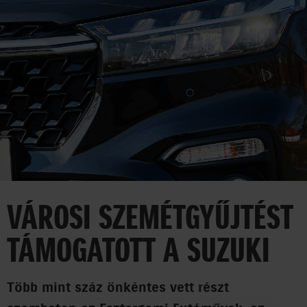
HÍREK
VÁLLALAT
SAJTÓSZOBA
35 ÉV
EGYÜTT AZ UTAKON
VÁROSI SZEMÉTGYŰJTÉST
CORPORATE
TÁMOGATOTT A SUZUKI
AUTO
MOTOR
Több mint száz önkéntes vett részt
MARINE