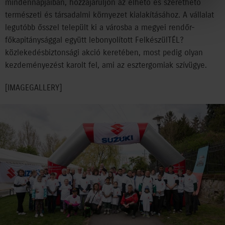
mindennapjaiban, hozzájáruljon az élhető és szerethető
természeti és társadalmi környezet kialakításához. A vállalat
legutóbb ősszel települt ki a városba a megyei rendőr-
főkapitánysággal együtt lebonyolított FelkészülTÉL?
közlekedésbiztonsági akció keretében, most pedig olyan
kezdeményezést karolt fel, ami az esztergomiak szívügye.
[IMAGEGALLERY]