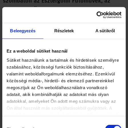
szombaton az Esztergomi Futóművek, az
Esztergomi Önkormányzat és a Magyar Suzuki
Zrt. közös szemétgyűjtő akciójában,
amelynek során megtisztították az
Beleegyezés
Részletek
A sütikről
esztergomiak egyik kedvelt rekreációs
létesítményét, a „biciklisutat”.
Ez a weboldal sütiket használ
Az Esztergomi Futóművek tagjai rendszeresen szerveznek
Sütiket használunk a tartalmak és hirdetések személyre
szemétgyűjtést az Erzsébet parktól a Szamár-hegyig tartó
szabásához, közösségi funkciók biztosításához,
biciklisúton. A hat kilométer hosszú aszfaltcsík nem csak a
valamint weboldalforgalmunk elemzéséhez. Ezenkívül
kerékpárosok körében népszerű: sokan futnak, sétálnak a
közösségi média-, hirdető- és elemező partnereinkkel
folyópart mentén haladó, autóforgalomtól védett szakaszon.
megosztjuk az Ön weboldalhasználatra vonatkozó
adatait, akik kombinálhatják az adatokat más olyan
adatokkal, amelyeket Ön adott meg számukra vagy az
Ön által használt más szolgáltatásokból gyűjtöttek. A
A szombatra meghirdetett takarítás résztvevőit a hűvös-
weboldalon való böngészés folytatásával Ön hozzájárul a
szeles időjárás sem tántorította el: délelőtt 9 és délután 1
sütik használatához. További
Hozzájárulás
óra között az önkéntesek több száz zsákot töltöttek meg