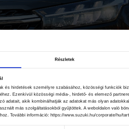
Részletek
ál
T 13 SZÁZALÉKOS BÉREMEL
mak és hirdetések személyre szabásához, közösségi funkciók biz
hez. Ezenkívül közösségi média-, hirdető- és elemező partner
 FIZIKAI DOLGOZÓK A MAG
zó adatait, akik kombinálhatják az adatokat más olyan adatokka
sznált más szolgáltatásokból gyűjtöttek. A weboldalon való bö
L
ához. További információ: https://www.suzuki.hu/corporate/hu/ta