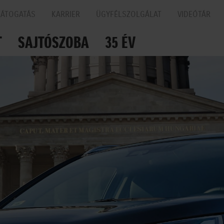
LÁTOGATÁS
KARRIER
ÜGYFÉLSZOLGÁLAT
VIDEÓTÁR
T
SAJTÓSZOBA
35 ÉV
N