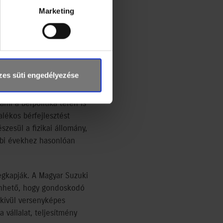
Marketing
 míg a fizikai
r elsejéig
t összeget kapják,
orán.
es süti engedélyezése
ására, a munkavállalók
mi a bérpolitika terén is
ékos bérfejlesztést
zesül a fizikai állomány,
ábbi évekhez hasonlóan
egkapják. A Magyar Suzuki
önhető, hogy gondoskodó
 kívül versenyképes
 vállalat, teljesítmény