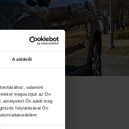
A sütikről
ÉST
tosításához, valamint
einkkel megosztjuk az Ön
YAR
l, amelyeket Ön adott meg
ngészés folytatásával Ön
rtalom/adatvedelem