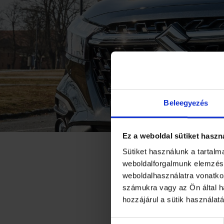
Beleegyezés
Ez a weboldal sütiket haszn
TÖBB MIN
Sütiket használunk a tartal
weboldalforgalmunk elemzésé
KAPNAK A
weboldalhasználatra vonatko
számukra vagy az Ön által ha
SUZUKINÁ
hozzájárul a sütik használat
Hozzájárulás