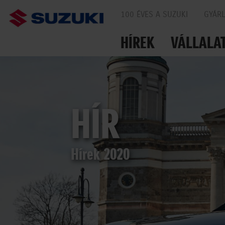
100 ÉVES A SUZUKI
GYÁR
HÍREK
VÁLLALA
EGYÜTT AZ UTAKO
HÍR
Hírek 2020