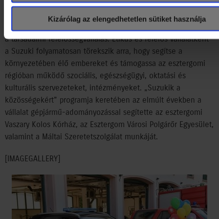
Kizárólag az elengedhetetlen sütiket használja
A Magyar Suzukinak megalakulása óta kiemelten fontos célja
a társadalmi felelősségvállalás. Etikus és felelős vállalatként
a Suzuki folyamatosan törekszik arra, hogy segítse a
környezetében élő embereket és támogassa az esztergomi
régióban működő szociális, egészségügyi, oktatási és
kulturális szervezeteket, intézményeket. „Suzukik a
közösségekért” programja keretében az elmúlt években a
vállalat gépjármű-adományozással segítette az esztergomi
Vaszary Kolos Kórház, az Esztergom Városi Polgárőr Egyesület,
valamint a Máltai Szeretetszolgálat munkáját.
[IMAGEGALLERY]