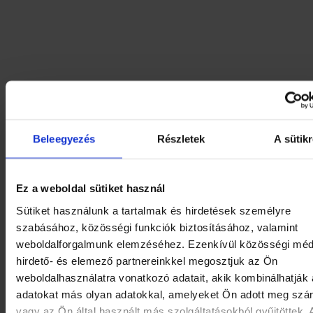
A Magyar Suzuki segítségének köszönhetően a Komárom-
Esztergom Megyei Katasztrófavédelmi Igazgatóság Esztergomi
Katasztrófavédelmi Kirendeltség Esztergomi Hivatásos
Beleegyezés
Részletek
A sütikr
Tűzoltóparancsnokságának járműparkja ma egy összkerék-
meghajtású, 1,6-os benzines Suzuki Vitara gépkocsival
Ez a weboldal sütiket használ
bővült. „Az autó kifejezetten alkalmas arra, hogy segítse a
balesetekhez vagy műszaki mentéshez riasztott tűzoltók
Sütiket használunk a tartalmak és hirdetések személyre
munkáját, hiszen városban és terepen egyaránt
szabásához, közösségi funkciók biztosításához, valamint
megbízhatóan teljesít, fogyasztása gazdaságos,
weboldalforgalmunk elemzéséhez. Ezenkívül közösségi méd
fékrendszerének és a menetstabilizáló elektronikának
hirdető- és elemező partnereinkkel megosztjuk az Ön
köszönhetően pedig síkos, jeges vagy akár lejtős úton is
weboldalhasználatra vonatkozó adatait, akik kombinálhatják
rendkívül biztonságosan vezethető”− mondta az adomány
adatokat más olyan adatokkal, amelyeket Ön adott meg sz
kapcsán Krisztián Róbert operatív igazgató.
vagy az Ön által használt más szolgáltatásokból gyűjtöttek. 