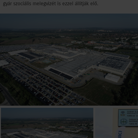
gyár szociális melegvizét is ezzel állítják elő.