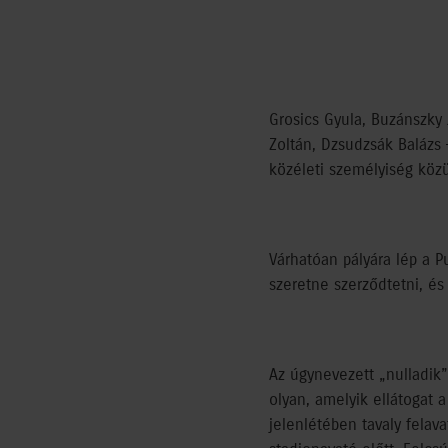
Grosics Gyula, Buzánszky 
Zoltán, Dzsudzsák Balázs 
közéleti személyiség közü
Várhatóan pályára lép a P
szeretne szerződtetni, és 
Az úgynevezett „nulladik
olyan, amelyik ellátogat 
jelenlétében tavaly fela