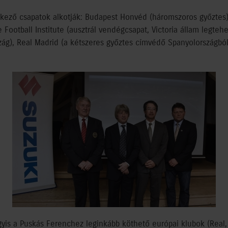
kező csapatok alkotják: Budapest Honvéd (háromszoros győztes)
Football Institute (ausztrál vendégcsapat, Victoria állam legtehet
zág), Real Madrid (a kétszeres győztes címvédő Spanyolországbó
gyis a Puskás Ferenchez leginkább köthető európai klubok (Real