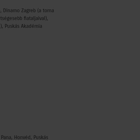
, Dinamo Zagreb (a torna
ségesebb fiataljaival),
l), Puskás Akadémia
, Pana, Honvéd, Puskás