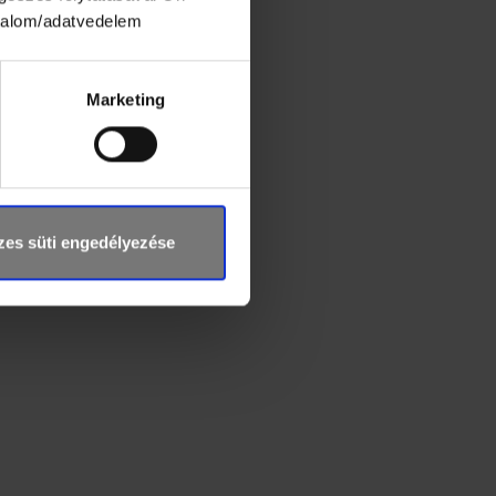
idén is minden mérkőzésről
rtalom/adatvedelem
skassuzukicup.net
).
Marketing
hivatalos Facebook-
 PSK döntőjének
es süti engedélyezése