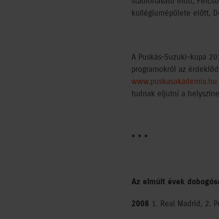
stadionavató előtt, Felcs
kollégiumépülete előtt, 
A Puskás–Suzuki-kupa 201
programokról az érdeklő
www.puskasakademia.hu
tudnak eljutni a helyszíne
* * *
Az elmúlt évek dobogósa
2008
1. Real Madrid, 2. 