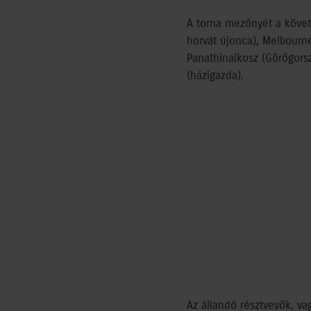
A torna mezőnyét a követ
horvát újonca), Melbourne 
Panathinaikosz (Görögors
(házigazda).
Az állandó résztvevők, va