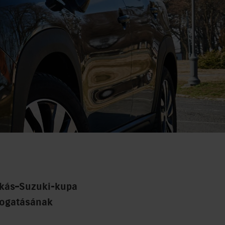
skás–Suzuki-kupa
mogatásának