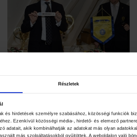
on, a Puskás Akadémia pályáin lesznek nagypéntektől húsvétvasá
Részletek
 is itt rendezik, ezeket húsvéthétfőn élőben közvetíti a Sport 2 
ál
mak és hirdetések személyre szabásához, közösségi funkciók biz
 emlékezetes élménye marad a résztvevőknek, hiszen ezzel a m
hez. Ezenkívül közösségi média-, hirdető- és elemező partner
ás Akadémia új stadionja, a Pancho Aréna április 21-én, húsvéth
zó adatait, akik kombinálhatják az adatokat más olyan adatokka
tóünnepség, 19.00 órakor a PSK döntője, amelyet az eredményhi
sznált más szolgáltatásokból gyűjtöttek. A weboldalon való bö