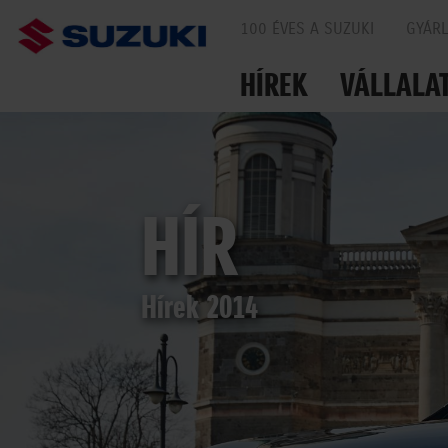
100 ÉVES A SUZUKI
GYÁR
HÍREK
VÁLLALA
EGYÜTT AZ UTAKO
HÍR
Hírek 2014