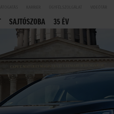
LÁTOGATÁS
KARRIER
ÜGYFÉLSZOLGÁLAT
VIDEÓTÁR
T
SAJTÓSZOBA
35 ÉV
N