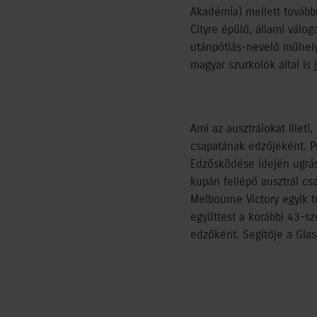
Akadémia) mellett további
Cityre épülő, állami válog
utánpótlás-nevelő műhely
magyar szurkolók által is
Ami az ausztrálokat illet
csapatának edzőjeként. Pu
Edzősködése idején ugrás
kupán fellépő ausztrál cs
Melbourne Victory egyik t
együttest a korábbi 43-sz
edzőként. Segítője a Gla