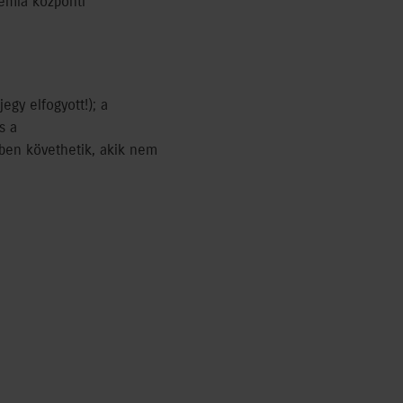
démia központi
gy elfogyott!); a
s a
őben követhetik, akik nem