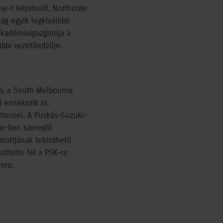
ne-t képviselő, Northcote
lág egyik legkiválóbb
akadémiaigazgatója a
rábbi vezetőedzője.
ub, a South Melbourne
 emlékszik rá.
ttessel. A Puskás–Suzuki-
ue-ben szereplő
atottjának tekinthető
ítette fel a PSK-ra
nro.