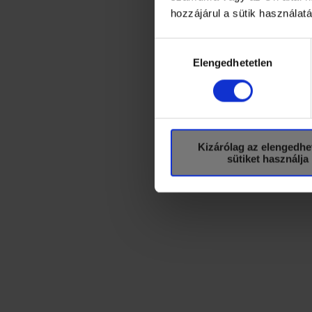
esti program látható lesz
hozzájárul a sütik használat
élő internetes közvetítés
Utóbbi angol nyelven is k
Hozzájárulás
kiválasztása
Elengedhetetlen
A Puskás–Suzuki-kupa 20
oldalán is. Az akadémia 
kezdőrúgásával egy időben
Kizárólag az elengedhe
sütiket használja