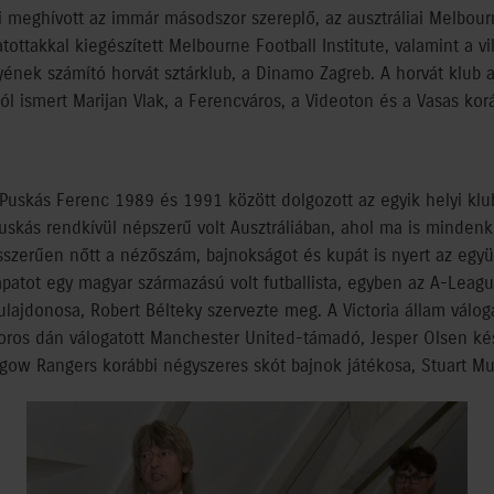
 meghívott az immár másodszor szereplő, az ausztráliai Melbour
atottakkal kiegészített Melbourne Football Institute, valamint a vi
ének számító horvát sztárklub, a Dinamo Zagreb. A horvát klub 
 jól ismert Marijan Vlak, a Ferencváros, a Videoton és a Vasas ko
i, Puskás Ferenc 1989 és 1991 között dolgozott az egyik helyi kl
skás rendkívül népszerű volt Ausztráliában, ahol ma is mindenki
szerűen nőtt a nézőszám, bajnokságot és kupát is nyert az együ
apatot egy magyar származású volt futballista, egyben az A-Leag
ulajdonosa, Robert Bélteky szervezte meg. A Victoria állam válog
oros dán válogatott Manchester United-támadó, Jesper Olsen kész
sgow Rangers korábbi négyszeres skót bajnok játékosa, Stuart Mu