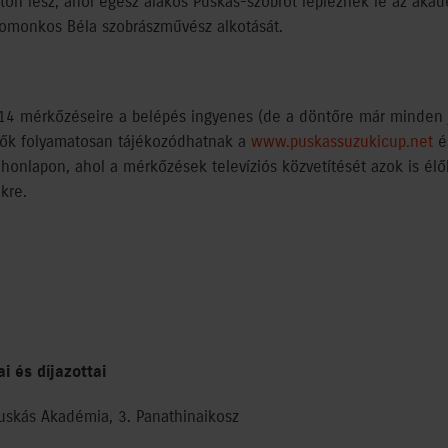
úton lesz, ahol egész alakos Puskás-szobrot lepleznek le az aka
Domonkos Béla szobrászművész alkotását.
4 mérkőzéseire a belépés ingyenes (de a döntőre már minden je
dők folyamatosan tájékozódhatnak a
www.puskassuzukicup.net
é
honlapon, ahol a mérkőzések televíziós közvetítését azok is él
kre.
i és díjazottai
Puskás Akadémia, 3. Panathinaikosz