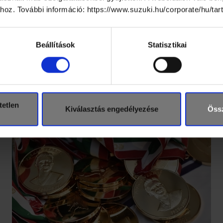
 a Sport 1 televízióban és a Duna World csatornán, valamint az 
ához. További információ: https://www.suzuki.hu/corporate/hu/ta
t ad a Puskás Akadémia és a torna hivatalos honlapja (
pfla.hu
,
pu
özli a legfontosabb tudnivalókat.
Beállítások
Statisztikai
14 eseményei követhetők a Puskás Ferenc Labdarúgó Akadémia 
honlapja, a pfla.hu a Pancho Aréna nyitómérkőzésének, vagyis a
, húsvéthétfőn 19 órától új arculattal jelentkezik.
tetlen
Kiválasztás engedélyezése
Össz