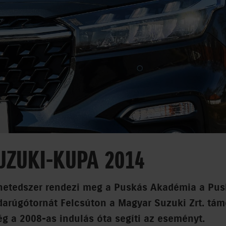
UZUKI-KUPA 2014
 hetedszer rendezi meg a Puskás Akadémia a Pu
bdarúgótornát Felcsúton a Magyar Suzuki Zrt. tá
g a 2008-as indulás óta segíti az eseményt.