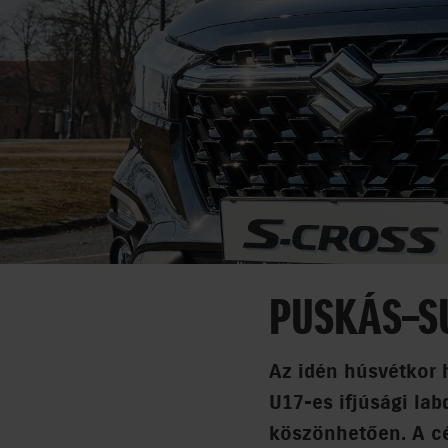
PUSKÁS–S
Az idén húsvétkor
U17-es ifjúsági la
köszönhetően. A cé