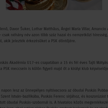
Jenő, Davor Šuker, Lothar Matthäus, Ángel María Villar, Amancio
– csak néhány név azon több száz hazai és nemzetközi híresség,
l, akik jelezték érkezésüket a PSK döntőjére.
uskás Akadémia U17-es csapatában a 15 és fél éves Tajti Mátyás,
a PSK meccsein is külön figyeli majd őt a királyi klub képviselője
” napon lesz az ünnepélyes nyitóvacsora az óbudai Puskás Pubban
a Szent István-bazilikába, Puskás Ferenc sírjához, és koszorúzást
vatott óbudai Puskás-szobornál is. A hivatalos közös megemlékez