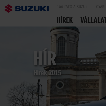
100 ÉVES A SUZUKI
GYÁR
HÍREK
VÁLLALA
EGYÜTT AZ UTAKO
HÍR
Hírek 2015