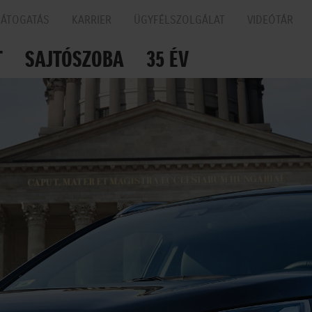
LÁTOGATÁS
KARRIER
ÜGYFÉLSZOLGÁLAT
VIDEÓTÁR
T
SAJTÓSZOBA
35 ÉV
N