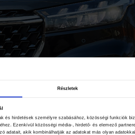
Részletek
DÖTT A BALENO FORGALM
ál
mak és hirdetések személyre szabásához, közösségi funkciók biz
hez. Ezenkívül közösségi média-, hirdető- és elemező partner
oration indiai leányvállalata, a Maruti Suzuki I
zó adatait, akik kombinálhatják az adatokat más olyan adatokka