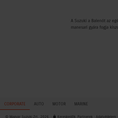
A Suzuki a Balenót az egés
manesari gyára fogja kiszo
CORPORATE
AUTO
MOTOR
MARINE
© Magyar Suzuki Zrt., 2026. ·
Kereskedők, Partnerek
·
Adatvédelem