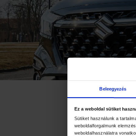
Beleegyezés
MEGKEZDŐ
INDIÁBAN
Ez a weboldal sütiket haszn
Sütiket használunk a tartal
weboldalforgalmunk elemzésé
A Suzuki Motor Corp
weboldalhasználatra vonatko