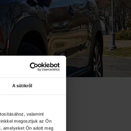
A sütikről
AZÁSA
tosításához, valamint
einkkel megosztjuk az Ön
ndia a
l, amelyeket Ön adott meg