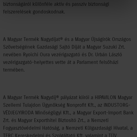
biztonságáról különféle aktív és passzív biztonsági
felszerelések gondoskodnak.
A Magyar Termék Nagydíjat® és a Magyar Újságírók Országos
Szövetségének Gazdasági Sajtó Díját a Magyar Suzuki Zrt.
nevében Ryoichi Oura vezérigazgató és Dr. Urbán László
vezérigazgató-helyettes vette át a Parlament felsőházi
termében.
A Magyar Termék Nagydíj® pályázat kiírói a HIPAVILON Magyar
Szellemi Tulajdon Ügynökség Nonprofit Kft., az INDUSTORG-
VÉDJEGYIRODA Minőségügyi Kft., a Magyar Export-Import Bank
Zrt. és Magyar Exporthitel Biztosító Zrt., a Nemzeti
Fogyasztóvédelmi Hatóság, a Nemzeti Külgazdasági Hivatal, a
TERC Kereskedelmi és Szolgáltató Kft. valamint a TÜV