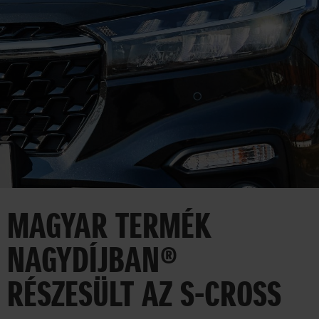
HÍREK
VÁLLALAT
SAJTÓSZOBA
35 ÉV
EGYÜTT AZ UTAKON
MAGYAR TERMÉK
CORPORATE
NAGYDÍJBAN®
AUTO
MOTOR
RÉSZESÜLT AZ S-CROSS
MARINE