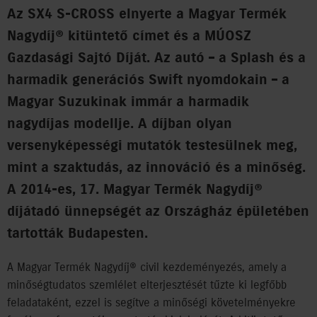
Az SX4 S-CROSS elnyerte a Magyar Termék
Nagydíj® kitüntető címet és a MÚOSZ
Gazdasági Sajtó Díját. Az autó – a Splash és a
harmadik generációs Swift nyomdokain – a
Magyar Suzukinak immár a harmadik
nagydíjas modellje. A díjban olyan
versenyképességi mutatók testesülnek meg,
mint a szaktudás, az innováció és a minőség.
A 2014-es, 17. Magyar Termék Nagydíj®
díjátadó ünnepségét az Országház épületében
tartották Budapesten.
A Magyar Termék Nagydíj® civil kezdeményezés, amely a
minőségtudatos szemlélet elterjesztését tűzte ki legfőbb
feladataként, ezzel is segítve a minőségi követelményekre