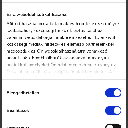
BAN
Ez a weboldal sütiket használ
2017. 01. 02.
Sütiket használunk a tartalmak és hirdetések személyre
11266 autót adott el a Suzuki 2016-ban
szabásához, közösségi funkciók biztosításához,
Magyarországon, ezzel 11,67% százalékra
valamint weboldalforgalmunk elemzéséhez. Ezenkívül
növelte részesedését a magyar személyautó-
közösségi média-, hirdető- és elemező partnereinkkel
megosztjuk az Ön weboldalhasználatra vonatkozó
piacon. A Balenóval bővülő kereskedelmi
adatait, akik kombinálhatják az adatokat más olyan
választékon belül a siker elsősorban a
adatokkal, amelyeket Ön adott meg számukra vagy az
népszerű hazai gyártású modellek
Ön által használt más szolgáltatásokból gyűjtöttek. A
megújításának, valamint a bővülő
weboldalon való böngészés folytatásával Ön hozzájárul a
sütik használatához. További
flottaeladásoknak köszönhető.
Hozzájárulás
információ: https://www.suzuki.hu/corporate/hu/tartalom/ad
Elengedhetetlen
kiválasztása
A Datahouse újautó-eladási statisztikái szerint 2016-ban
Magyarországon 11266 Suzuki személygépkocsi talált
Beállítások
gazdára, ami az összes forgalomba helyezett autó (96555 db)
11,67 százaléka.