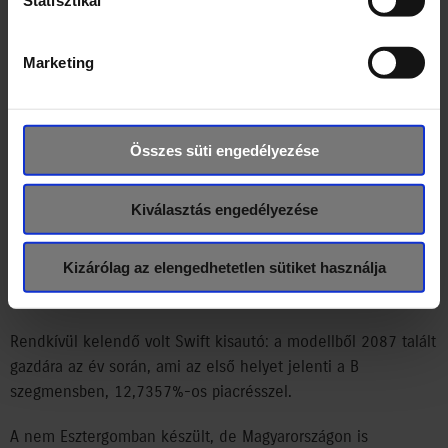
Statisztikai
A 2015 tavaszán bevezetett és 2016-ban turbómotorral
felszerelt Vitara 23,1663% százalékos piaci részesedéssel
Marketing
toronymagasan vezette a sport-szabadidő (SUV) kategóriát ,
és ezzel együtt a személyautók mezőnyét az elmúlt
esztendőben! A modellből január 1-je és december 31-e
Összes süti engedélyezése
között 6538-t helyeztek forgalomba.
Az esztendő másik népszerű Suzuki modellje az SX4 S-
Kiválasztás engedélyezése
CROSS volt. A nyári „ráncfelvarrást” követően a típus
értékesítése megugrott, az év végéig a C kategóriás modell
Kizárólag az elengedhetetlen sütiket használja
mindkét változatából összesen 1643 darab kelt el a
Magyarországon.
Rendkívül kelendő volt Swift kisautó: a modellből 2087 talált
gazdára az év során, ami az első helyet jelenti a B
szegmensben, 12,7357%-os piacrésszel.
A nem Esztergomban készült, de Magyarországon is