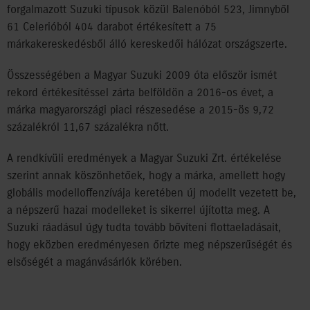
forgalmazott Suzuki típusok közül Balenóból 523, Jimnyből
61 Celerióból 404 darabot értékesített a 75
márkakereskedésből álló kereskedői hálózat országszerte.
Összességében a Magyar Suzuki 2009 óta először ismét
rekord értékesítéssel zárta belföldön a 2016-os évet, a
márka magyarországi piaci részesedése a 2015-ös 9,72
százalékról 11,67 százalékra nőtt.
A rendkívüli eredmények a Magyar Suzuki Zrt. értékelése
szerint annak köszönhetőek, hogy a márka, amellett hogy
globális modelloffenzívája keretében új modellt vezetett be,
a népszerű hazai modelleket is sikerrel újította meg. A
Suzuki ráadásul úgy tudta tovább bővíteni flottaeladásait,
hogy eközben eredményesen őrizte meg népszerűségét és
elsőségét a magánvásárlók körében.