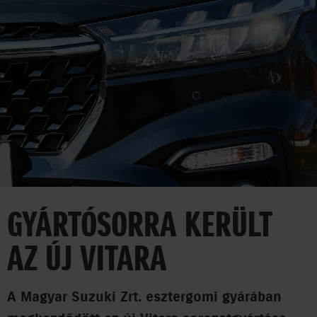
HÍREK
VÁLLALAT
SAJTÓSZOBA
35 ÉV
EGYÜTT AZ UTAKON
GYÁRTÓSORRA KERÜLT
CORPORATE
AZ ÚJ VITARA
AUTO
MOTOR
A Magyar Suzuki Zrt. esztergomi gyárában
MARINE