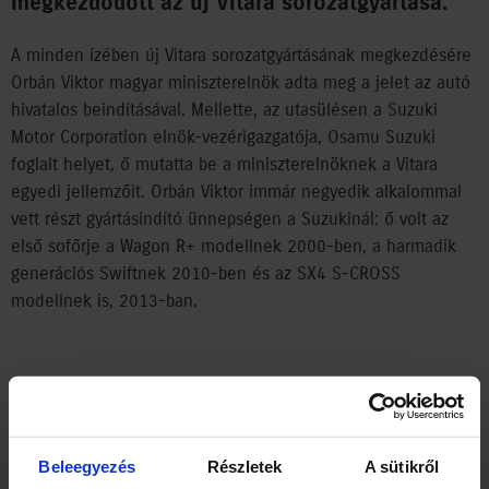
megkezdődött az új Vitara sorozatgyártása.
A minden ízében új Vitara sorozatgyártásának megkezdésére
Orbán Viktor magyar miniszterelnök adta meg a jelet az autó
hivatalos beindításával. Mellette, az utasülésen a Suzuki
Motor Corporation elnök-vezérigazgatója, Osamu Suzuki
foglalt helyet, ő mutatta be a miniszterelnöknek a Vitara
egyedi jellemzőit. Orbán Viktor immár negyedik alkalommal
vett részt gyártásindító ünnepségen a Suzukinál: ő volt az
első sofőrje a Wagon R+ modellnek 2000-ben, a harmadik
generációs Swiftnek 2010-ben és az SX4 S-CROSS
modellnek is, 2013-ban.
A „Vitara” elnevezés az életet jelentő szóból származik, és a
tulajdonos tevékeny életstílusára utal. A modell fejlesztése a
„Grab your field” (Tiéd a tér) elképzelés jegyében zajlott: a
Beleegyezés
Részletek
A sütikről
vásárlónak lehetősége van autója személyre szabására, arra,