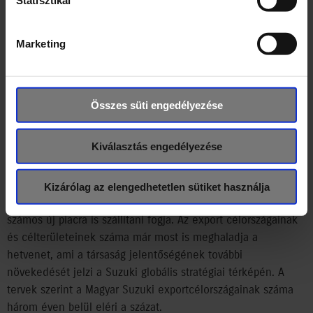
Statisztikai
sebességtartót (ACC).
Marketing
A Magyar Suzuki 70 ezer Vitarát tervez előállítani a gyártás
első évében; ehhez 74 magyar beszállító szolgáltatásait veszi
igénybe. A magyar kis- és középvállalatok számára kínált
Összes süti engedélyezése
lehetőséggel a vállalat tevékenysége példaértékű az
országban működő gyártók között az autóiparban.
Kiválasztás engedélyezése
Kizárólag az elengedhetetlen sütiket használja
Az új Vitarát a Magyar Suzuki nemcsak Európába, hanem
számos új piacra is szállítani fogja. Az export célországainak
és célterületeinek száma már most is meghaladja a
hetvenet, ami a társaság jelentőségének további
növekedését jelzi a Suzuki globális stratégiai térképén. A
tervek szerint a Magyar Suzuki exportcélországainak száma
három éven belül eléri a százat.