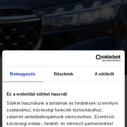
HÍREK
VÁLLALAT
SAJTÓSZOBA
35 ÉV
EGYÜTT AZ UTAKON
Beleegyezés
Részletek
A sütikről
DÍZELMOTOROS
CORPORATE
Ez a weboldal sütiket használ
JÁRMŰVEK AZ EURÓPAI
AUTO
Sütiket használunk a tartalmak és hirdetések személyre
szabásához, közösségi funkciók biztosításához,
MOTOR
PIACOKON
valamint weboldalforgalmunk elemzéséhez. Ezenkívül
MARINE
közösségi média-, hirdető- és elemező partnereinkkel