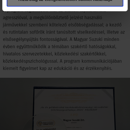
A program foglalkozott már az utakon tapasztalható
agresszióval, a megkülönböztető jelzést használó
járművekkel szembeni kötelező elsőbbségadással; a kezdő
és rutintalan sofőrök iránt tanúsított viselkedéssel, illetve az
elsősegélynyújtás fontosságával. A Magyar Suzuki minden
évben együttműködik a témában szakértő hatóságokkal,
hivatalos szervezetekkel, közlekedési szakértőkkel,
közlekedéspszichológussal. A program kommunikációjában
kiemelt figyelmet kap az edukáció és az érzékenyítés.