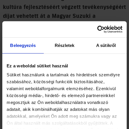
kultúra fejlesztéséért végzett tevékenységéért
díjat vehetett át a Magyar Suzuki a
Közlekedési kultúra napján. Az esztergomi
autógyártó az „Együtt az utakon” nevű
programjáért kapta az elismerést.
Beleegyezés
Részletek
A sütikről
A „Közlekedési Kultúránk értékei 2026” pályázatot olyan jó
gyakorlatok és kezdeményezések bemutatása miatt írta ki az
Ez a weboldal sütiket használ
Országos Rendőr-főkapitányság Országos Balesetmegelőzési
Sütiket használunk a tartalmak és hirdetések személyre
Bizottsága (ORFK-OBB), a Közlekedéstudományi Egyesület
szabásához, közösségi funkciók biztosításához,
Közlekedésbiztonsági Tagozata és a HRSP (Partnerség a
valamint weboldalforgalmunk elemzéséhez. Ezenkívül
Közlekedésbiztonságért Egyesület), amelyek társadalmi
közösségi média-, hirdető- és elemező partnereinkkel
felelősségvállalás keretében járulnak hozzá a
megosztjuk az Ön weboldalhasználatra vonatkozó
közlekedésbiztonság és a közlekedési kultúra fejlesztéséhez.
adatait, akik kombinálhatják az adatokat más olyan
A kiírásra önkormányzatok, gazdasági társaságok,
adatokkal, amelyeket Ön adott meg számukra vagy az
vállalkozások, nonprofit szervezetek és alapítványok egyaránt
Ön által használt más szolgáltatásokból gyűjtöttek. A
jelentkezhettek. A pályázat egyik fontos feltétele volt, hogy a