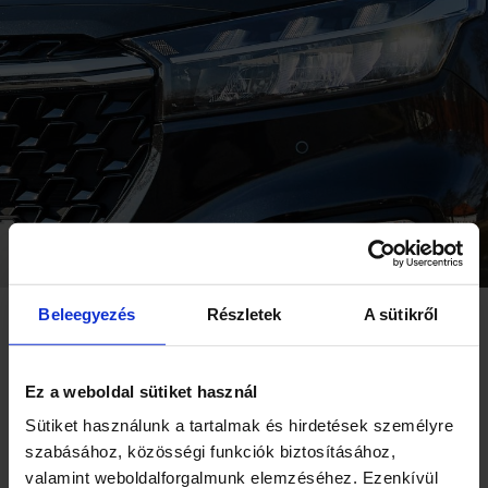
HÍREK
VÁLLALAT
SAJTÓSZOBA
35 ÉV
EGYÜTT AZ UTAKON
Beleegyezés
Részletek
A sütikről
BEMUTATKOZIK A
CORPORATE
MEGÚJULT SWIFT
AUTO
Ez a weboldal sütiket használ
Sütiket használunk a tartalmak és hirdetések személyre
MOTOR
2017. 03. 07.
szabásához, közösségi funkciók biztosításához,
MARINE
A Suzuki a 87. nemzetközi Genfi
valamint weboldalforgalmunk elemzéséhez. Ezenkívül