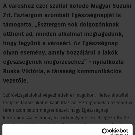
A városhoz ezer szállal kötődő Magyar Suzuki
Zrt. Esztergom szombati Egészségnapját is
támogatta. „Esztergom sok dolgozónknak
otthont ad, minden alkalmat megragadunk,
hogy tegyünk a városért. Az Egészségnap
olyan esemény, amely hozzájárul a lakók
egészségének megőrzéséhez” – nyilatkozta
Ruska Viktória, a társaság kommunikációs
vezetője.
Szűrővizsgálatokat végezhettek el magukon, illetve életviteli,
terápiás tanácsokat is kaphattak az esztergomiak a Széchenyi
téren szombaton megrendezett nagy Egészségnap
keretében. Az eseményen bárki ingyenesen elvégeztethette
magán a szokásos rutinvizsgálatokat (vérnyomás-, vércukor-,
koleszterinszint-mérés), és több más mérést is, amire