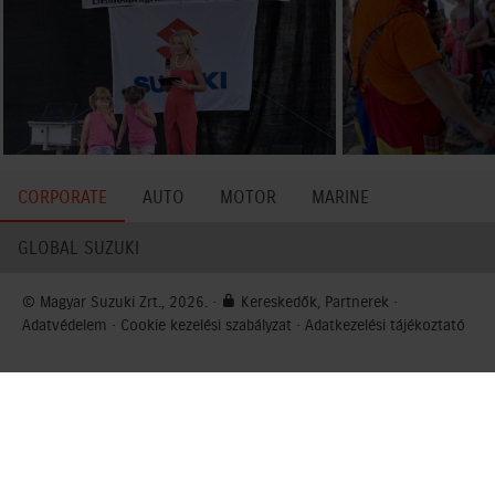
CORPORATE
AUTO
MOTOR
MARINE
GLOBAL SUZUKI
© Magyar Suzuki Zrt., 2026. ·
Kereskedők, Partnerek
·
Adatvédelem
·
Cookie kezelési szabályzat
·
Adatkezelési tájékoztató