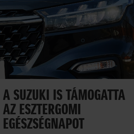
HÍREK
VÁLLALAT
SAJTÓSZOBA
35 ÉV
EGYÜTT AZ UTAKON
A SUZUKI IS TÁMOGATTA
CORPORATE
AZ ESZTERGOMI
AUTO
MOTOR
EGÉSZSÉGNAPOT
MARINE