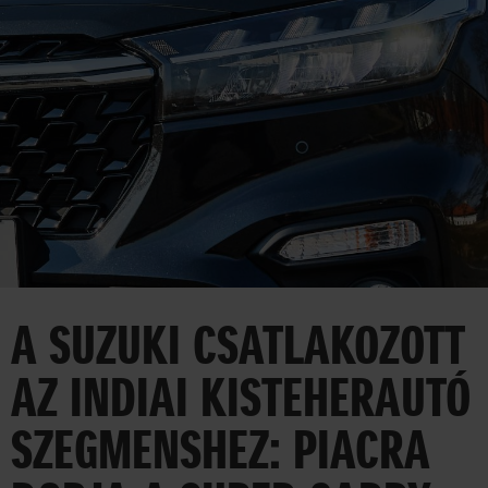
HÍREK
VÁLLALAT
SAJTÓSZOBA
35 ÉV
EGYÜTT AZ UTAKON
A SUZUKI CSATLAKOZOTT
CORPORATE
AZ INDIAI KISTEHERAUTÓ
AUTO
MOTOR
SZEGMENSHEZ: PIACRA
MARINE