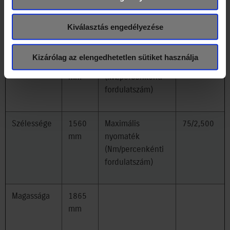
Gurgáon városban gyártja a Maruti Suzuki.
Kiválasztás engedélyezése
A SUPER CARRY főbb műszaki adatai:
Kizárólag az elengedhetetlen sütiket használja
Hosszúsága
3800
Csúcsteljesítmény
24/3,200
mm
(kW/percenkénti
fordulatszám)
Szélessége
1560
Maximális
75/2,500
mm
nyomaték
(Nm/percenkénti
fordulatszám)
Magassága
1865
mm