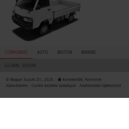
CORPORATE
AUTO
MOTOR
MARINE
GLOBAL SUZUKI
© Magyar Suzuki Zrt., 2026. ·
Kereskedők, Partnerek
·
Adatvédelem
·
Cookie kezelési szabályzat
·
Adatkezelési tájékoztató