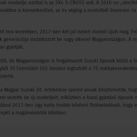
ki modellje ezúttal is az SX4 S-CROSS volt. A 2016-os „ráncfel
továbbra is kiemelkedőek, az év végéig a modellből összesen 34
i terv keretében, 2017-ben két jól ismert modell újult meg. Feb
ik generációja mutatkozott be nagy sikerrel Magyarországon. A 
an gyártják.
t, de Magyarországon is forgalmazott Suzuki típusok közül a Sw
yből 70 Celerióból 355 darabot regisztrált a 75 márkakereskedés
szerte.
 Magyar Suzuki Zrt. értékelése szerint annak köszönhetők, hogy
rrel vezette be új modelljeit, miközben a hazai gyártású típusok
áadásul 2017-ben úgy tudta tovább bővíteni flottaeladásait, ho
repét a magánvásárlók körében.