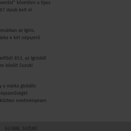
varrást” követően a típus
07 darab kelt el
ruárban az Ignis,
márka e két népszerű
iftből 853, az Ignisből
re bővült Suzuki
 a márka globális
 népszerűségét
gy eközben eredményesen
GLOBAL SUZUKI