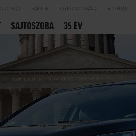
LÁTOGATÁS
KARRIER
ÜGYFÉLSZOLGÁLAT
VIDEÓTÁR
T
SAJTÓSZOBA
35 ÉV
N