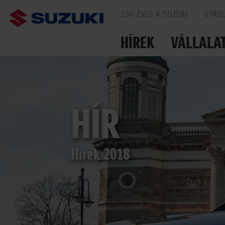
100 ÉVES A SUZUKI
GYÁR
HÍREK
VÁLLALA
EGYÜTT AZ UTAKO
HÍR
Hírek 2018