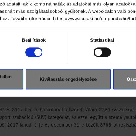
zó adatait, akik kombinálhatják az adatokat más olyan adatokka
agyarországon, így piacvezetőként 13,04 százalé
sznált más szolgáltatásokból gyűjtöttek. A weboldalon való bö
i személyautó-piacon. Az új Ignissel és új Swif
ához. További információ: https://www.suzuki.hu/corporate/hu/ta
ték mellett, a siker elsősorban a népszerű haza
ésének, valamint a folyamatosan növekvő flotta
Beállítások
Statisztikai
si statisztikái szerint 2017-ben Magyarországon 15161 Suzuki 
zes forgalomba helyezett autó (116265 db) 13.04 százaléka.
tetlen
Kiválasztás engedélyezése
Össz
zuki Zrt. ismét rekord értékesítéssel zárta a 2017-es évet, a má
,67 százalékról 13,04 százalékra emelkedett, vezetve a teljes 
tt és 2017-ben turbómotorral felszerelt Vitara 22,61 százaléko
sport-szabadidő (SUV) kategóriát, és ezzel együtt a személyaut
ből 2017 január 1-je és december 31-e között 8786-ot regisztrá