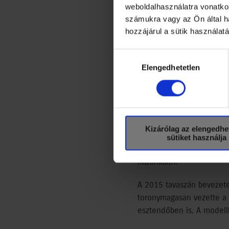
weboldalhasználatra vonatko
rekordot döntött M
számukra vagy az Ön által ha
részesedését a haza
hozzájárul a sütik használat
kereskedelmi válasz
Hozzájárulás
modellek értékesít
kiválasztása
Elengedhetetlen
köszönhető.
A Datahouse újautó-eladá
regisztráltak, ami az öss
Kizárólag az elengedhe
Így 2016 után a Magyar Su
sütiket használja
részesedése a 2016-os 11
hazánkban.
A 2015 tavaszán bevezete
toronymagasan vezette a 
esztendőben is. A modell