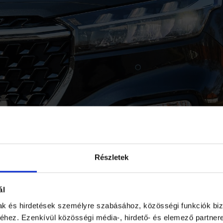
SUZUKI ZRT. ISMÉT REKOR
Részletek
ÉSSEL ZÁRTA AZ ÉVET
ál
mak és hirdetések személyre szabásához, közösségi funkciók biz
hez. Ezenkívül közösségi média-, hirdető- és elemező partner
autóval a Suzuki a 2016-os eredményeket felülm