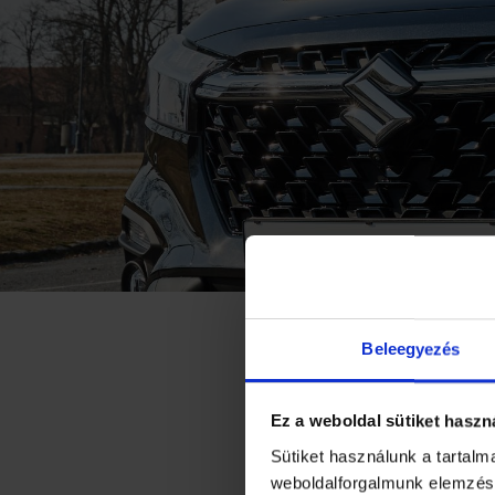
A MAGYAR 
Beleegyezés
ÉRTÉKESÍT
Ez a weboldal sütiket haszn
2018. 01. 02.
Sütiket használunk a tartal
weboldalforgalmunk elemzésé
15161 regisztrált 