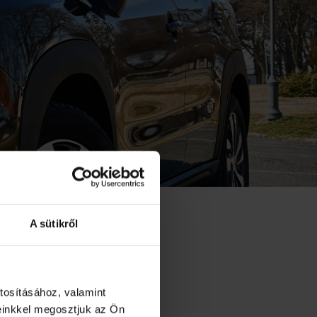
D
A sütikről
tosításához, valamint
einkkel megosztjuk az Ön
úlva 2017-ben újabb